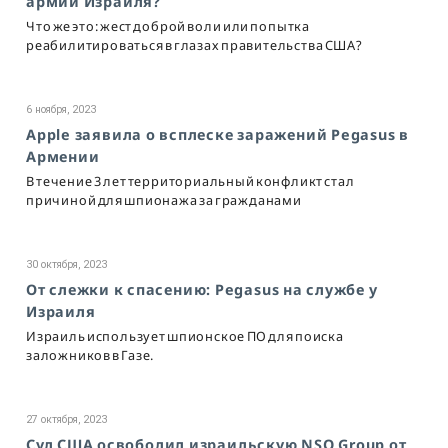
армии Израиля?
Что же это: жест доброй воли или попытка
реабилитироваться в глазах правительства США?
6 ноября, 2023
Apple заявила о всплеске заражений Pegasus в
Армении
В течение 3 лет территориальный конфликт стал
причиной для шпионажа за гражданами
30 октября, 2023
От слежки к спасению: Pegasus на службе у
Израиля
Израиль использует шпионское ПО для поиска
заложников в Газе.
27 октября, 2023
Суд США освободил израильскую NSO Group от