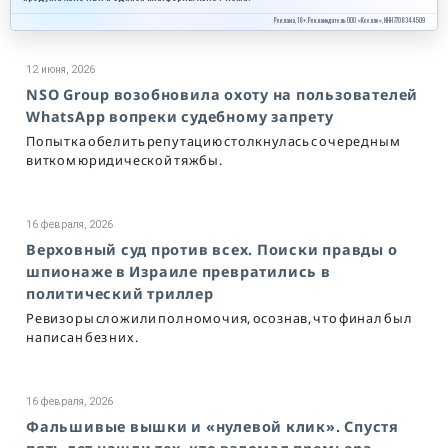
Реклама, 18+. Рекламодатель ООО «Кселло», ИНН 7708344509
12 июня, 2026
NSO Group возобновила охоту на пользователей
WhatsApp вопреки судебному запрету
Попытка обелить репутацию столкнулась с очередным
витком юридической тяжбы.
16 февраля, 2026
Верховный суд против всех. Поиски правды о
шпионаже в Израиле превратились в
политический триллер
Ревизоры сложили полномочия, осознав, что финал был
написан без них.
16 февраля, 2026
Фальшивые вышки и «нулевой клик». Спустя