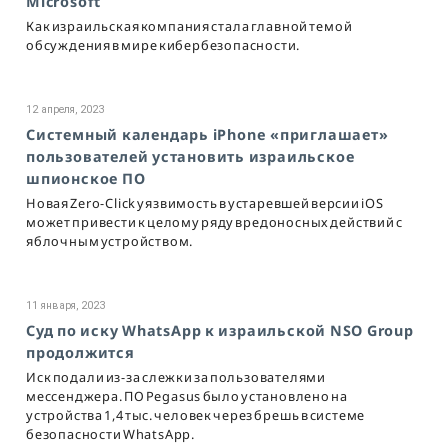
Microsoft
Как израильская компания стала главной темой
обсуждения в мире кибербезопасности.
12 апреля, 2023
Системный календарь iPhone «приглашает»
пользователей установить израильское
шпионское ПО
Новая Zero-Click уязвимость в устаревшей версии iOS
может привести к целому ряду вредоносных действий с
яблочным устройством.
11 января, 2023
Суд по иску WhatsApp к израильской NSO Group
продолжится
Иск подали из-за слежки за пользователями
мессенджера. ПО Pegasus было установлено на
устройства 1,4 тыс. человек через брешь в системе
безопасности WhatsApp.