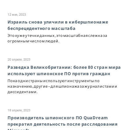
12 мая, 2023
Израиль снова уличили в кибершпионаже
беспрецедентного масштаба
Это хуже утечки данных, это масштабная слежка за
огромным числом людей.
20 апреля, 2023
Разведка Великобритании: более 80 стран мира
используют шпионское ПО против граждан
Пока одни страны используют инструменты по
назначению, другие – для шпионажа за журналистами и
диссидентами.
18 апреля, 2023
Производитель шпионского ПО QuaDream
прекратил деятельность после расследования