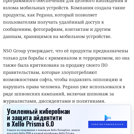
программного обеспечения для целевого наблюдения и
взлома мобильных устройств. Компания создала такие
продукты, как Pegasus, который позволяет
пользователям получать удалённый доступ к
сообщениям, фотографиям, контактам и другим
данным, хранящимся на мобильном устройстве.
NSO Group утверждает, что её продукты предназначены
только для борьбы с криминалом и терроризмом, но она
также была критикована за продажу своего ПО
правительствам, которые злоупотребляют
возможностями софта, чтобы подавлять оппозицию и
нарушать права человека. Pegasus уже использовался в
ряде шпионских кампаний, включая шпионаж за
журналистами, диссидентами и политиками.
Усиленный киберобман
и защита айдентити
в Xello Prisma 6.0
ЗАРЕГИСТРИРОВАТЬСЯ
Защита на опережение с помощью Xello Deception, нового
продукта Xello ITDR и единой платформы Xello Prisma.