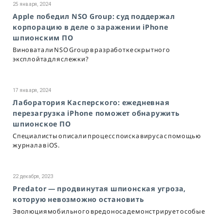
25 января, 2024
Apple победил NSO Group: суд поддержал
корпорацию в деле о заражении iPhone
шпионским ПО
Виновата ли NSO Group в разработке скрытного
эксплойта для слежки?
17 января, 2024
Лаборатория Касперского: ежедневная
перезагрузка iPhone поможет обнаружить
шпионское ПО
Специалисты описали процесс поиска вируса с помощью
журнала в iOS.
22 декабря, 2023
Predator — продвинутая шпионская угроза,
которую невозможно остановить
Эволюция мобильного вредоноса демонстрирует особые