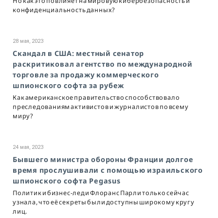
Но как это повлияет на мировую кибербезопасность и
конфиденциальность данных?
28 мая, 2023
Скандал в США: местный сенатор
раскритиковал агентство по международной
торговле за продажу коммерческого
шпионского софта за рубеж
Как американское правительство способствовало
преследованиям активистов и журналистов по всему
миру?
24 мая, 2023
Бывшего министра обороны Франции долгое
время прослушивали с помощью израильского
шпионского софта Pegasus
Политик и бизнес-леди Флоранс Парли только сейчас
узнала, что её секреты были доступны широкому кругу
лиц.