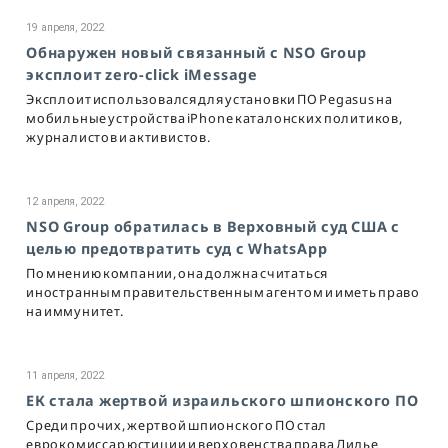
19 апреля, 2022
Обнаружен новый связанный с NSO Group
эксплоит zero-click iMessage
Эксплоит использовался для установки ПО Pegasus на
мобильные устройства iPhone каталонских политиков,
журналистов и активистов.
12 апреля, 2022
NSO Group обратилась в Верховный суд США с
целью предотвратить суд с WhatsApp
По мнению компании, она должна считаться
иностранным правительственным агентом и иметь право
на иммунитет.
11 апреля, 2022
ЕК стала жертвой израильского шпионского ПО
Среди прочих, жертвой шпионского ПО стал
еврокомиссар юстиции и верховенства права Дидье