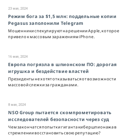
23 мая, 2024
Режим бога за $1,5 млн: поддельные копии
Pegasus заполонили Telegram
Мошенники спекулируют на решении Apple, которое
привело к массовым заражениям iPhone.
16 мая, 2024
Европа погрязла в шпионском ПО: дорогая
игрушка и бездействие властей
Президенты не хотят отказываться от возможности
массовой слежки за гражданами.
8 мая, 2024
NSO Group пытается скомпрометировать
исследователей безопасности через суд
Чем закончатся попытки гиганта кибершпионажа в
стремлении восстановить свою репутацию?