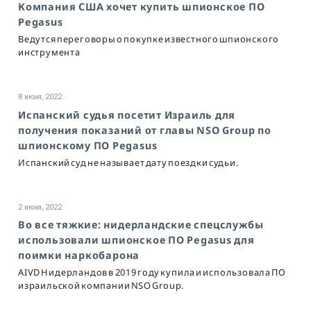
Компания США хочет купить шпионское ПО
Pegasus
Ведутся переговоры о покупке известного шпионского
инструмента
8 июня, 2022
Испанский судья посетит Израиль для
получения показаний от главы NSO Group по
шпионскому ПО Pegasus
Испанский суд не называет дату поездки судьи.
2 июня, 2022
Во все тяжкие: нидерландские спецслужбы
использовали шпионское ПО Pegasus для
поимки наркобарона
AIVD Нидерландов в 2019 году купила и использовала ПО
израильской компании NSO Group.