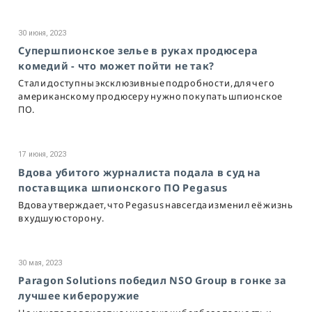
30 июня, 2023
Супершпионское зелье в руках продюсера
комедий - что может пойти не так?
Стали доступны эксклюзивные подробности, для чего
американскому продюсеру нужно покупать шпионское
ПО.
17 июня, 2023
Вдова убитого журналиста подала в суд на
поставщика шпионского ПО Pegasus
Вдова утверждает, что Pegasus навсегда изменил её жизнь
в худшую сторону.
30 мая, 2023
Paragon Solutions победил NSO Group в гонке за
лучшее кибероружие