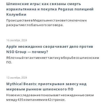
Шпионские игры: как связаны смерть
израильтянина и покупка Pegasus полицией
Колумбии
Происшествие в Медельине становится ключом к
раскрытию глобального заговора.
16 сентября, 2024
Apple неожиданно сворачивает дело против
NSO Group — почему?
Яблочный гигант меняет тактику в борьбе со шпионским
ПО.
12 сентября, 2024
Mythical Beasts: приоткрывая завесу над
мировым рынком шпионского ПО
Новое исследование показывает неожиданные связи
между 435 компаниями в 42 странах.