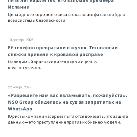
пять лет нашли тех, кто взломал премьера
Испании
Цена одного короткого визита оказалась фатальной для
всей системы безопасности.
10 декабря, 2025
Её телефон превратили в жучок. Технологии
слежки привели к кровавой расправе
Невидимый враг находился рядом с целью
круглосуточно.
22 ноября, 2025
«Разрешите нам вас взламывать, пожалуйста».
NSO Group обиделась на суд за запрет атак на
WhatsApp
Юристы компании всерьёз пытаются доказать, что защита
данных — это преступление против их бизнес-модели.