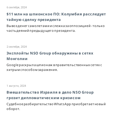
6 сентября, 2024
$11 млн на шпионское ПО: Колумбия расследует
тайную сделку президента
Вывоз денег самолетами и слежка за оппозицией - только
часть деяний предыдущего президента.
2 сентября, 2024
Эксплойты NSO Group обнаружены в сетях
Монголии
Google раскрыла шпионаж в правительственных сетях с
хитрым способом заражения.
1 августа, 2024
Вмешательство Израиля в дело NSO Group
грозит дипломатическим кризисом
Судебное разбирательство WhatsApp приобретает новый
оборот.