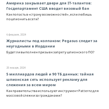
Америка закрывает двери для IT-талантов:
Госдепартамент США вводит визовый бан
Как попасть в «страну возможностей», если любишь
пошпионить в сети?
6 февраля, 2024
Журналисты под колпаком: Pegasus следит за
неугодными в Иордании
Будет ли выполнен призыв к запрету шпионского ПО?
25 января, 2024
5 миллиардов людей и 90 ТБ данных: тайная
шпионская сеть использует рекламу для
слежения за всем миром
Как правительства используют инструмент Patternz для
массовой слежки за гражданами?