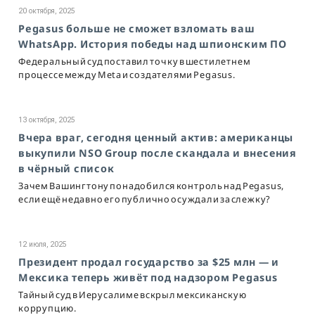
20 октября, 2025
Pegasus больше не сможет взломать ваш
WhatsApp. История победы над шпионским ПО
Федеральный суд поставил точку в шестилетнем
процессе между Meta и создателями Pegasus.
13 октября, 2025
Вчера враг, сегодня ценный актив: американцы
выкупили NSO Group после скандала и внесения
в чёрный список
Зачем Вашингтону понадобился контроль над Pegasus,
если ещё недавно его публично осуждали за слежку?
12 июля, 2025
Президент продал государство за $25 млн — и
Мексика теперь живёт под надзором Pegasus
Тайный суд в Иерусалиме вскрыл мексиканскую
коррупцию.