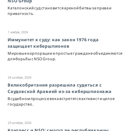
NSO Group
Каталонский суд становится ареной битвы за права и
приватность.
1 ноября, 2024
Иммунитет к суду: как закон 1976 года
защищает кибершпионов
Мировые корпорации и простые граждане объединяются
для борьбы с NSO Group.
24 октября, 2024
Великобритания разрешила судиться с
Саудовской Аравией из-за кибершпионажа
В судебном процессе века встретятся активист и целое
государство.
23 октября, 2024
Конгресс и NSO: смогут ли республиканцы