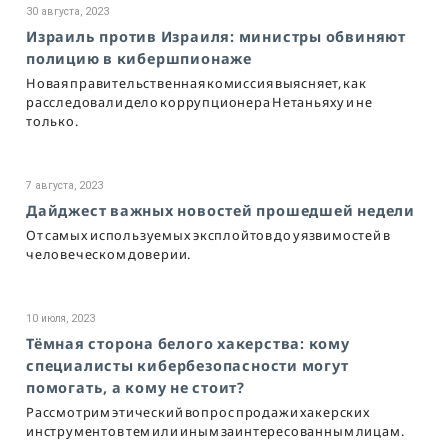
30 августа, 2023
Израиль против Израиля: министры обвиняют
полицию в кибершпионаже
Новая правительственная комиссия выясняет, как
расследовали дело коррупционера Нетаньяху и не
только.
7 августа, 2023
Дайджест важных новостей прошедшей недели
От самых используемых эксплойтов до уязвимостей в
человеческом доверии.
10 июля, 2023
Тёмная сторона белого хакерства: кому
специалисты кибербезопасности могут
помогать, а кому не стоит?
Рассмотрим этический вопрос продажи хакерских
инструментов тем или иным заинтересованным лицам.