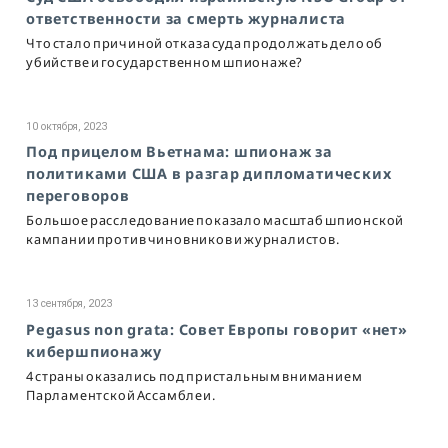
ответственности за смерть журналиста
Что стало причиной отказа суда продолжать дело об
убийстве и государственном шпионаже?
10 октября, 2023
Под прицелом Вьетнама: шпионаж за
политиками США в разгар дипломатических
переговоров
Большое расследование показало масштаб шпионской
кампании против чиновников и журналистов.
13 сентября, 2023
Pegasus non grata: Совет Европы говорит «нет»
кибершпионажу
4 страны оказались под пристальным вниманием
Парламентской Ассамблеи.