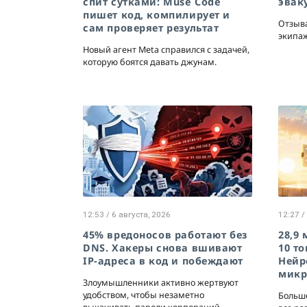
спит сутками: Muse Code
эвак
пишет код, компилирует и
Отзыва
сам проверяет результат
экипаж
Новый агент Meta справился с задачей,
которую боятся давать джунам.
12:53 / 6 августа, 2026
12:27 /
45% вредоносов работают без
28,9
DNS. Хакеры снова вшивают
10 то
IP-адреса в код и побеждают
Нейр
микр
Злоумышленники активно жертвуют
удобством, чтобы незаметно
Больш