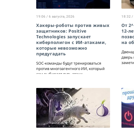
19:06 / 6 августа, 2026
18:32 /
Хакеры-роботы против живых
От 2^
защитников: Positive
12-ле
Technologies запускает
позв
киберполигон с ИИ-атаками,
на о
которые невозможно
Двенад
предугадать
дверь 
замети
SOC-команды будут тренироваться
против многоагентного ИИ, который
сам выбирает путь атаки.