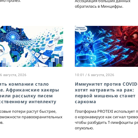
вно пролез.
Ассоциация больших данных
обратилась в Минцифры.
 6 августа, 2026
10:01 / 6 августа, 2026
ить компании стало
Иммунитет против COVID
е. Африканские хакеры
хотят натравить на рак:
рили рассылку писем
первой мишенью станет
сственному интеллекту
саркома
овые потери растут быстрее,
Платформа PROTEXI использует 
озможности правоохранительных
о коронавирусе как сигнал трево
в.
чтобы разбудить Т-лимфоциты р
опухолью.