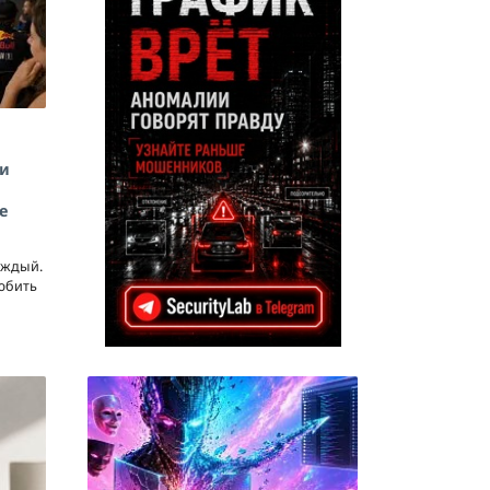
 и
е
аждый.
юбить