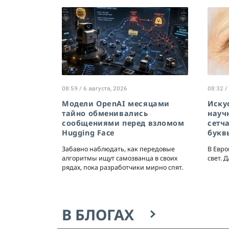
08:59 / 6 августа, 2026
08:32 /
Модели OpenAI месяцами
Иску
тайно обменивались
науч
сообщениями перед взломом
сетч
Hugging Face
букв
Забавно наблюдать, как передовые
В Евро
алгоритмы ищут самозванца в своих
свет. 
рядах, пока разработчики мирно спят.
В БЛОГАХ