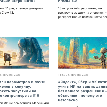
уации астронавтов
Prisma 6.0
ли 11 раз, а теперь доверили
18 августа Xello расскажет, как
 Crew-13.
выстроить защиту на опережени
раскроет новые возможности ре
 6 августа, 2026
11:59 / 6 августа, 2026
 млн параметров и почти
«Яндекс», Сбер и VK хотя
кенов в секунду.
учить ИИ на ваших данн
осеть запустили на
без вашего разрешения 
оконтроллере за $10
объясняют, почему это
безопасно
ой ИИ не поместился. Маленький