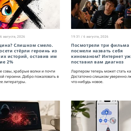
 6 августа, 2026
19:31 / 6 августа, 2026
ина? Слишком смело.
Посмотрели три фильма
осети стёрли героинь из
посмели назвать себя
ких историй, оставив им
киноманом? Интернет уж
ие 2%
поставил вам диагноз
 совы, храбрые волки и почти
Ларпером теперь может стать к
ой героини. Добро пожаловать в
Достаточно слишком уверенно л
е литературы.
что-нибудь новое.