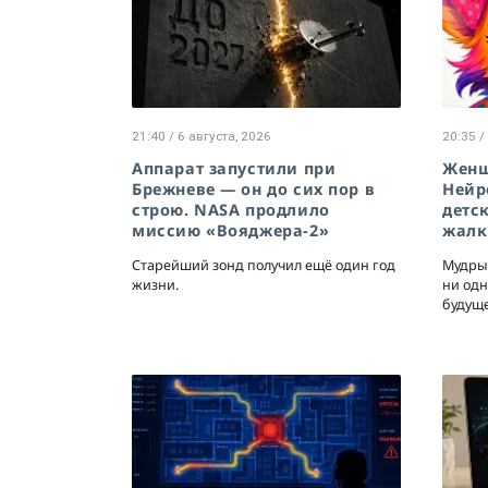
21:40 / 6 августа, 2026
20:35 /
Аппарат запустили при
Женщ
Брежневе — он до сих пор в
Нейр
строю. NASA продлило
детс
миссию «Вояджера-2»
жалк
Старейший зонд получил ещё один год
Мудрые
жизни.
ни одн
будуще