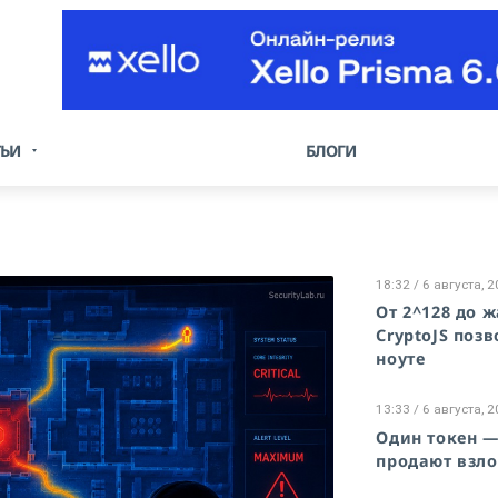
ТЬИ
БЛОГИ
18:32 / 6 августа, 
От 2^128 до ж
CryptoJS поз
ноуте
13:33 / 6 августа, 
Один токен —
продают взло