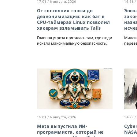
17:01 / 6 августа, 2026
16:31 /
От состояния гонки до
Эпоха
деанонимизации: как баг в
зако
CPU-таймерах Linux позволил
назн
хакерам взламывать Tails
исче
Главная угроза пряталась там, где люди
Милли
искали максимальную безопасность.
переве
15:01 / 6 августа, 2026
14:29 /
Meta выпустила ИИ-
Cybe
программиста, который не
NASA