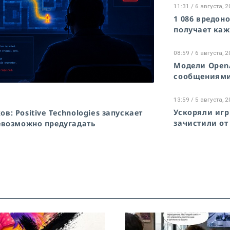
11:31 / 6 августа, 
1 086 вредон
получает каж
08:59 / 6 августа, 
Модели Open
сообщениями
13:59 / 5 августа, 
Ускоряли игр
: Positive Technologies запускает
зачистили от
евозможно предугадать