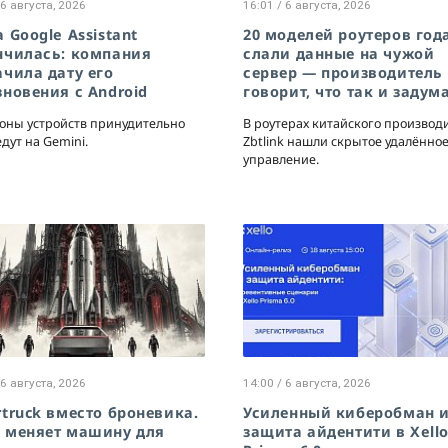
 6 августа, 2026
16:01 / 6 августа, 2026
 Google Assistant
20 моделей роутеров го
нчилась: компания
слали данные на чужой
ачила дату его
сервер — производитель
зновения с Android
говорит, что так и задум
оны устройств принудительно
В роутерах китайского производ
дут на Gemini.
Zbtlink нашли скрытое удалённо
управление.
 6 августа, 2026
14:00 / 6 августа, 2026
rtruck вместо броневика.
Усиленный киберобман 
 меняет машину для
защита айдентити в Xell