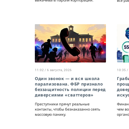
выкачивать пароли корпораций.
все ра
11:02 / 6 августа, 2026
10:35 /
Один звонок — и вся школа
Граб
парализована. ФБР признало
прощ
беззащитность полиции перед
дове
диверсиями «сваттеров»
иску
Преступники прячут реальные
Финанс
контакты, чтобы безнаказанно сеять
чем в
массовую панику.
органо