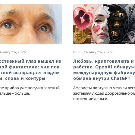
 6 августа, 2026
08:06 / 6 августа, 2026
сственный глаз вышел из
Любовь, криптовалюта и
ной фантастики: чип под
рабство. OpenAI обнару
аткой возвращает людям
международную фабрик
ы, слова и контуры
обмана внутри ChatGPT
пе прибор уже получил зеленый
Аферисты виртуозно меняли лег
Дальше – больше.
заставляя людей добровольно от
последние деньги.