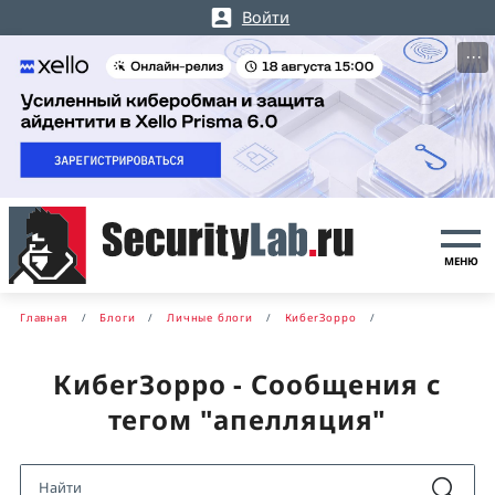
Войти
···
МЕНЮ
Главная
Блоги
Личные блоги
КибerЗорро
КибerЗорро - Сообщения с
тегом "апелляция"