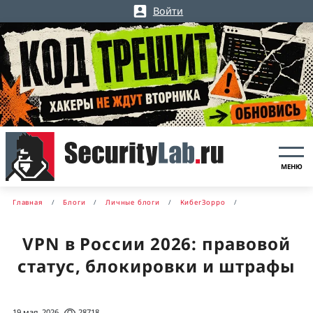
Войти
МЕНЮ
Главная
Блоги
Личные блоги
КибerЗорро
VPN в России 2026: правовой
статус, блокировки и штрафы
19 мая, 2026
28718