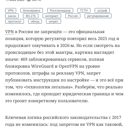
VPN
блокировка
Роскомнадзор
ТСПУ
штраф
закон
ФЗ-276
интернет
Россия
регулирование
протокол
обход
запрет
VPN
в России не запрещён — это официальная
позиция, которую регулятор повторял весь 2025 год и
продолжает озвучивать в 2026-м. Но если смотреть на
происходящее без этой мантры, картина выглядит
иначе: 469 заблокированных сервисов, полная
блокировка WireGuard и OpenVPN на уровне
протоколов, штрафы за рекламу VPN, запрет
публиковать инструкции по настройке — и это всё при
том, что «технология легальна». Разберём, что реально
изменилось, где проходит юридическая граница и чем
это грозит конкретному пользователю.
Ключевая логика российского законодательства с 2017
года не изменилась: под запретом не VPN как таковой,