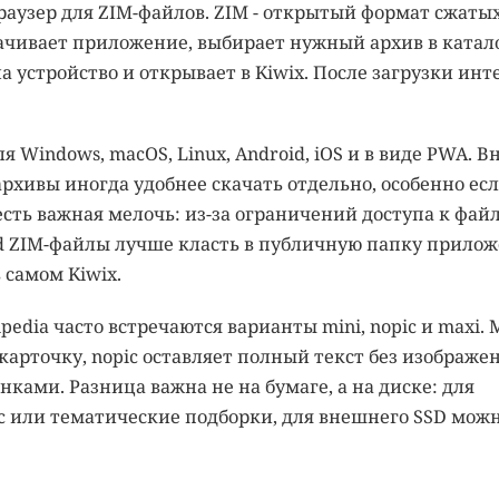
браузер для ZIM-файлов. ZIM - открытый формат сжаты
качивает приложение, выбирает нужный архив в катал
а устройство и открывает в Kiwix. После загрузки инт
я Windows, macOS, Linux, Android, iOS и в виде PWA. В
рхивы иногда удобнее скачать отдельно, особенно ес
 есть важная мелочь: из-за ограничений доступа к фай
id ZIM-файлы лучше класть в публичную папку прило
 самом Kiwix.
edia часто встречаются варианты mini, nopic и maxi. 
карточку, nopic оставляет полный текст без изображе
ками. Разница важна не на бумаге, а на диске: для
pic или тематические подборки, для внешнего SSD мож