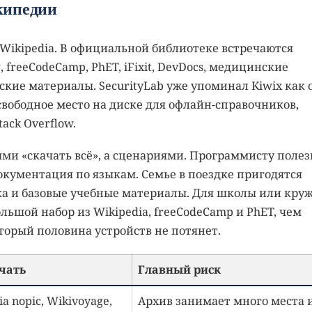
кипедии
 Wikipedia. В официальной библиотеке встречаются
g, freeCodeCamp, PhET, iFixit, DevDocs, медицинские
ские материалы. SecurityLab уже упоминал Kiwix как 
свободное место на диске для офлайн-справочников,
tack Overflow.
ями «скачать всё», а сценариями. Программисту полез
 документация по языкам. Семье в поездке пригодятся
ка и базовые учебные материалы. Для школы или кру
ьшой набор из Wikipedia, freeCodeCamp и PhET, чем
торый половина устройств не потянет.
чать
Главный риск
a nopic, Wikivoyage,
Архив занимает много места 