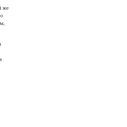
й же
По
м,
я
м