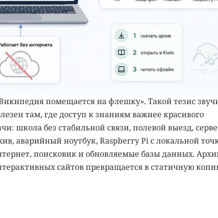
ся Википедия помещается на флешку». Такой тезис звуч
олезен там, где доступ к знаниям важнее красивого
и: школа без стабильной связи, полевой выезд, серв
ив, аварийный ноутбук, Raspberry Pi с локальной точ
интернет, поисковик и обновляемые базы данных. Архи
 интерактивных сайтов превращается в статичную копи