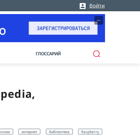
Войти
···
ГЛОССАРИЙ
pedia,
очник
интернет
библиотека
Raspberry