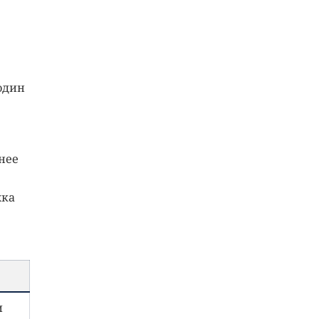
один
нее
жка
и