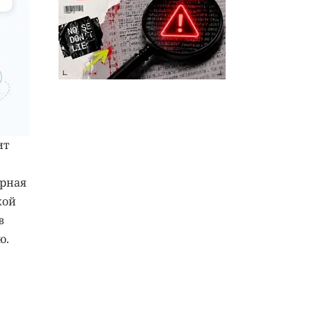
ит
ерная
кой
в
ю.