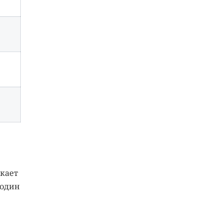
скает
 один