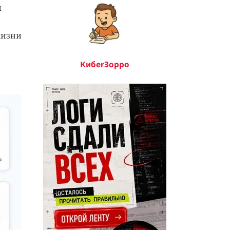
и
жизни
КибerЗорро