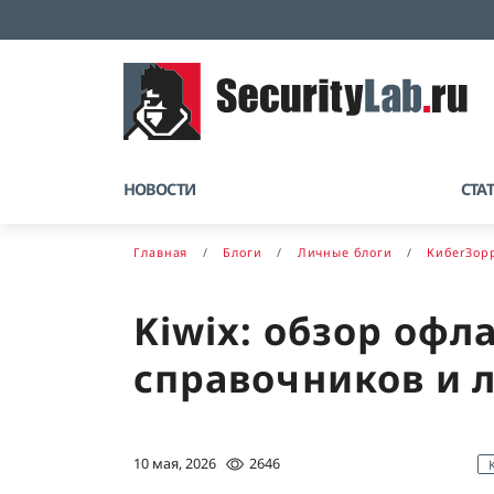
НОВОСТИ
СТА
Главная
Блоги
Личные блоги
КибerЗор
Kiwix: обзор офл
справочников и 
10 мая, 2026
2646