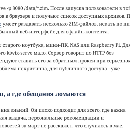
e -p 8080 /data/*.zim. После запуска пользователи в то
а в браузере и получают список доступных архивов. 
e
умеет раздавать несколько ZIM-файлов, искать по ни
обычный веб-интерфейс для офлайн-контента.
старого ноутбука, мини-ПК, NAS или Raspberry Pi. Дл
о kiwix-serve мало. Сервер говорит по HTTP без
мендуют ставить его за обратным прокси при серьезно
облема некритична, для публичного доступа - уже
ш, а где обещания ломаются
ения знаний. Он плохо подходит для всего, где важна
ская выдача, персональные рекомендации и
востей за март не расскажет, что случилось в мае.