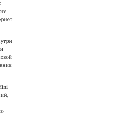
х
оге
ернет
нутри
ли
ловой
жения
Mini
ний,
но