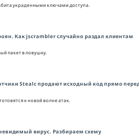
абита украденными ключами доступа.
оян. Как jscrambler случайно раздал клиентам
ый пакет в ловушку.
ботчики Stealc продают исходный код прямо пере
отовятся к новой волне атак.
 невидимый вирус. Разбираем схему