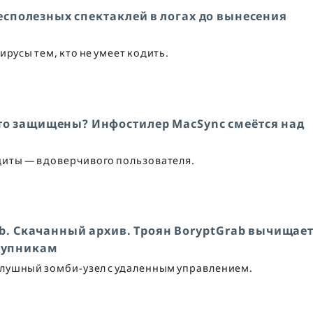
бесполезных спектаклей в логах до вынесения
ирусы тем, кто не умеет кодить.
что защищены? Инфостилер MacSync смеётся над
иты — в доверчивого пользователя.
ub. Скачанный архив. Троян BoryptGrab вычищае
ступникам
слушный зомби-узел с удаленным управлением.