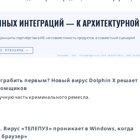
ЧНЫХ ИНТЕГРАЦИЙ — К АРХИТЕКТУРНОЙ
принципы партнёрства в ИБ: не совместимость продуктов, а совместный сценарий
ЫЕ ПРИНЦИПЫ →
Реклама. 18+. Рекламодатель ООО «ЮЗЕРГЕЙТ», ИНН 5408
 грабить первым? Новый вирус Dolphin X решает
зломщиков
кучную часть криминального ремесла.
а. Вирус «ТЕЛЕПУЗ» проникает в Windows, когда
 браузер»