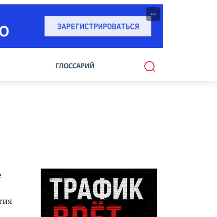
···
ГЛОССАРИЙ
е
тия