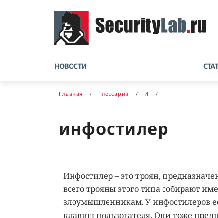
НОВОСТИ
СТА
Главная
Глоссарий
И
инфостилер
Инфостилер – это троян, предназнач
всего трояны этого типа собирают име
злоумышленникам. У инфостилеров ес
клавиш пользователя. Они тоже пре