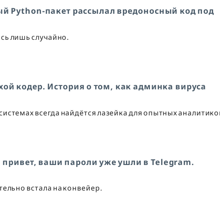
й Python-пакет рассылал вредоносный код под
сь лишь случайно.
хой кодер. История о том, как админка вируса
истемах всегда найдётся лазейка для опытных аналитико
привет, ваши пароли уже ушли в Telegram.
ельно встала на конвейер.