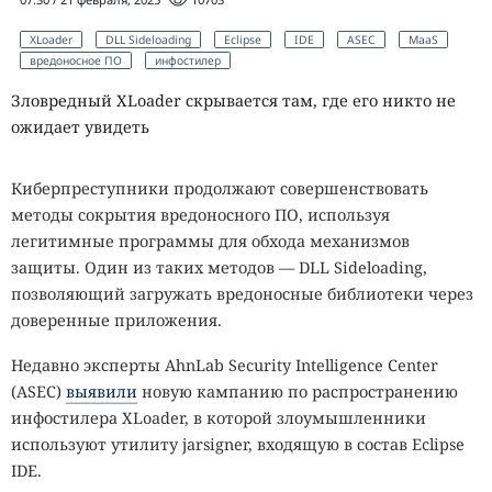
XLoader
DLL Sideloading
Eclipse
IDE
ASEC
MaaS
вредоносное ПО
инфостилер
Зловредный XLoader скрывается там, где его никто не
ожидает увидеть
Киберпреступники продолжают совершенствовать
методы сокрытия вредоносного ПО, используя
легитимные программы для обхода механизмов
защиты. Один из таких методов — DLL Sideloading,
позволяющий загружать вредоносные библиотеки через
доверенные приложения.
Недавно эксперты AhnLab Security Intelligence Center
(ASEC)
выявили
новую кампанию по распространению
инфостилера XLoader, в которой злоумышленники
используют утилиту jarsigner, входящую в состав Eclipse
IDE.