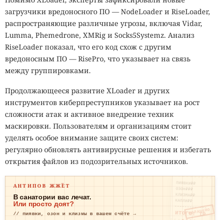
загрузчики вредоносного ПО — NodeLoader и RiseLoader,
распространяющие различные угрозы, включая Vidar,
Lumma, Phemedrone, XMRig и Socks5Systemz. Анализ
RiseLoader показал, что его код схож с другим
вредоносным ПО — RisePro, что указывает на связь
между группировками.
Продолжающееся развитие XLoader и других
инструментов киберпреступников указывает на рост
сложности атак и активное внедрение техник
маскировки. Пользователям и организациям стоит
уделять особое внимание защите своих систем:
регулярно обновлять антивирусные решения и избегать
открытия файлов из подозрительных источников.
ПИЯВКИ₽₽
АНТИПОВ ЖЖЁТ
ОЗОН₽₽₽
КЛИЗМА₽₽
В санатории вас лечат.
КАПЛИ₽₽
Или просто доят?
ОПЛАЧЕНО
ИТОГО: ТР
// пиявки, озон и клизмы в вашем счёте →