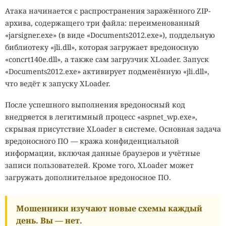
Атака начинается с распространения заражённого ZIP-
архива, содержащего три файла: переименованный
«jarsigner.exe» (в виде «Documents2012.exe»), поддельную
библиотеку «jli.dll», которая загружает вредоносную
«concrt140e.dll», а также сам загрузчик XLoader. Запуск
«Documents2012.exe» активирует подменённую «jli.dll»,
что ведёт к запуску XLoader.
После успешного выполнения вредоносный код
внедряется в легитимный процесс «aspnet_wp.exe»,
скрывая присутствие XLoader в системе. Основная задача
вредоносного ПО — кража конфиденциальной
информации, включая данные браузеров и учётные
записи пользователей. Кроме того, XLoader может
загружать дополнительное вредоносное ПО.
Мошенники изучают новые схемы каждый
день. Вы — нет.