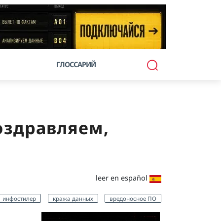
ГЛОССАРИЙ
Поздравляем,
leer en español
инфостилер
кража данных
вредоносное ПО