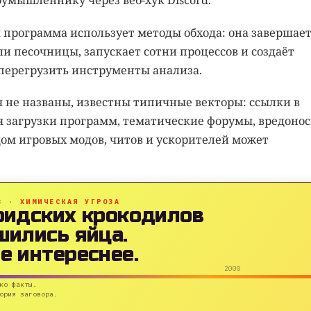
умышленнику через веб-хук Discord.
 программа использует методы обхода: она завершае
и песочницы, запускает сотни процессов и создаёт
перегрузить инструменты анализа.
 не названы, известны типичные векторы: ссылки в
я загрузки программ, тематические форумы, вредоно
дом игровых модов, читов и ускорителей может
B · ХИМИЧЕСКАЯ УГРОЗА
ридских крокодилов
шились яйца.
е интереснее.
2000
ко факты.
ория заговора.