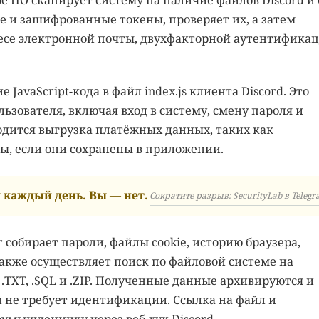
е ПО сканирует систему на наличие файлов Discord и 
е и зашифрованные токены, проверяет их, а затем
есе электронной почты, двухфакторной аутентифика
avaScript-кода в файл index.js клиента Discord. Это
ьзователя, включая вход в систему, смену пароля и
одится выгрузка платёжных данных, таких как
ы, если они сохранены в приложении.
каждый день. Вы — нет.
Сократите разрыв: SecurityLab в Telegr
собирает пароли, файлы cookie, историю браузера,
акже осуществляет поиск по файловой системе на
TXT, .SQL и .ZIP. Полученные данные архивируются и
й не требует идентификации. Ссылка на файл и