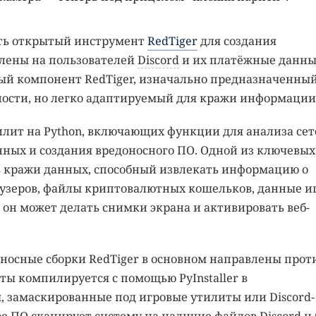
ть открытый инструмент
RedTiger
для создания
елены на пользователей
Discord
и их платёжные данны
ый компонент RedTiger, изначально предназначенны
ности, но легко адаптируемый для кражи информации
тилит на Python, включающих функции для анализа сет
нных и создания вредоносного ПО. Одной из ключевых
ь кражи данных, способный извлекать информацию о
раузеров, файлы криптовалютных кошельков, данные и
, он может делать снимки экрана и активировать веб-
доносные сборки RedTiger в основном направлены прот
ты компилируется с помощью PyInstaller в
 замаскированные под игровые утилиты или Discord-