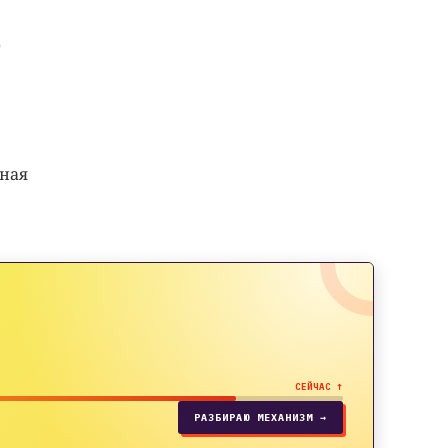
т
сная
СЕЙЧАС ↑
РАЗБИРАЮ МЕХАНИЗМ →