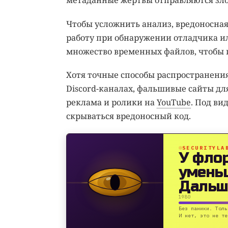
метаданные жертвы отправляются зло
Чтобы усложнить анализ, вредоносная
работу при обнаружении отладчика ил
множество временных файлов, чтобы 
Хотя точные способы распространения
Discord-каналах, фальшивые сайты дл
реклама и ролики на
YouTube
. Под ви
скрываться вредоносный код.
SECURITYLA
У фло
умень
Дальш
1980
Без паники. Толь
И нет, это не те