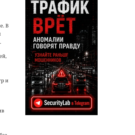
е. В
й
.
ей,
гр и
ив