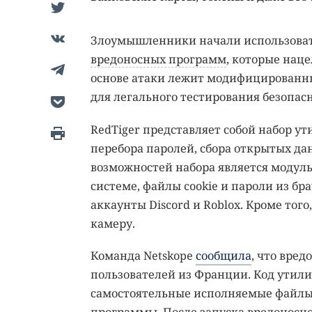
Злоумышленники начали использова
вредоносных программ
, которые нац
основе атаки лежит модифицированн
для легального тестирования безопас
RedTiger представляет собой набор у
перебора паролей, сбора открытых да
возможностей набора является модул
системе, файлы cookie и пароли из б
аккаунты Discord и Roblox. Кроме того
камеру.
Команда Netskope
сообщила
, что вре
пользователей из Франции. Код утили
самостоятельные исполняемые файлы,