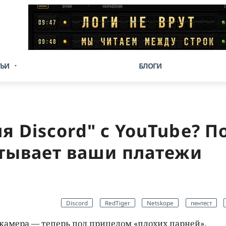
ТЬИ
БЛОГИ
я Discord" с YouTube? 
атывает ваши платежи
Discord
RedTiger
Netskope
пентест
-камера — теперь под прицелом «плохих парней».