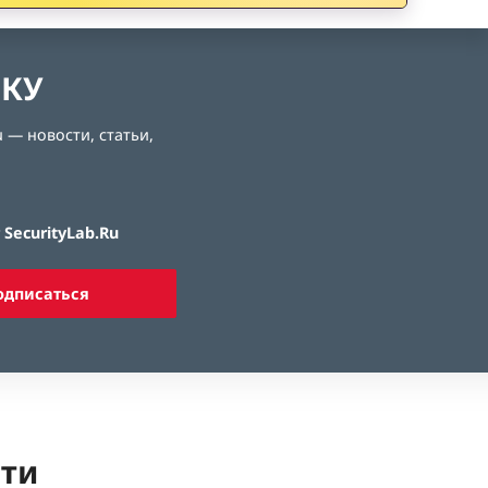
ЛКУ
 — новости, статьи,
SecurityLab.Ru
одписаться
ети