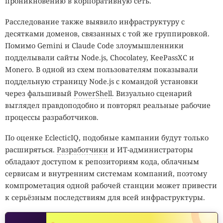
проникновению в корпоративную сеть.
Расследование также выявило инфраструктуру с
десятками доменов, связанных с той же группировкой.
Помимо Gemini и Claude Code злоумышленники
подделывали сайты Node.js, Chocolatey, KeePassXC и
Monero. В одной из схем пользователям показывали
поддельную страницу Node.js с командой установки
через фальшивый
PowerShell
. Визуально сценарий
выглядел правдоподобно и повторял реальные рабочие
процессы разработчиков.
По оценке EclecticIQ, подобные кампании будут только
расширяться.
Разработчики
и ИТ-администраторы
обладают доступом к репозиториям кода, облачным
сервисам и внутренним системам компаний, поэтому
компрометация одной рабочей станции может привести
к серьёзным последствиям для всей инфраструктуры.