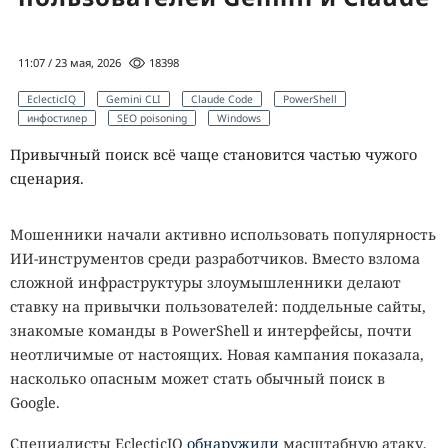
11:07 / 23 мая, 2026
18398
EclecticIQ
Gemini CLI
Claude Code
PowerShell
инфостилер
SEO poisoning
Windows
Привычный поиск всё чаще становится частью чужого
сценария.
Мошенники начали активно использовать популярность
ИИ-инструментов среди разработчиков. Вместо взлома
сложной инфраструктуры злоумышленники делают
ставку на привычки пользователей: поддельные сайты,
знакомые команды в PowerShell и интерфейсы, почти
неотличимые от настоящих. Новая кампания показала,
насколько опасным может стать обычный поиск в
Google.
Специалисты EclecticIQ
обнаружили
масштабную атаку,