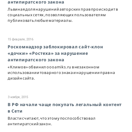
антипиратского закона
Львиная доля нарушений авторских прав происходит в
социальных сетях, позволяющих пользователям
публиковать любые материалы.
15 февраля, 2016
Роскомнадзор заблокировал сайт-клон
«дочки» «Ростеха» за нарушение
антипиратского закона
«Климов» обвинил oooamiks.ru в незаконном
использовании товарного знака и нарушении прав на
дизайн сайта.
3 ноября, 2015
В РФ начали чаще покупать легальный контент
в Сети
Власти считают, что этому поспособствовал
антипиратский закон.