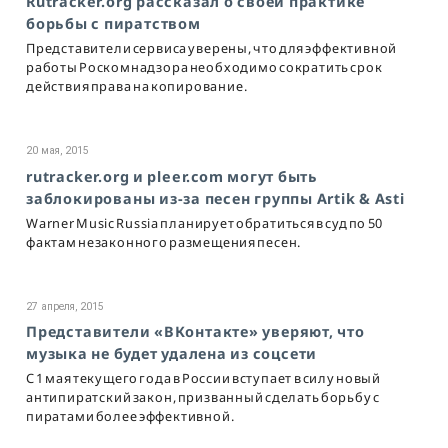
Rutracker.org рассказал о своей практике
борьбы с пиратством
Представители сервиса уверены, что для эффективной
работы Роскомнадзора необходимо сократить срок
действия права на копирование.
20 мая, 2015
rutracker.org и pleer.com могут быть
заблокированы из-за песен группы Artik & Asti
Warner Music Russia планирует обратиться в суд по 50
фактам незаконного размещения песен.
27 апреля, 2015
Представители «ВКонтакте» уверяют, что
музыка не будет удалена из соцсети
С 1 мая текущего года в России вступает в силу новый
антипиратский закон, призванный сделать борьбу с
пиратами более эффективной.