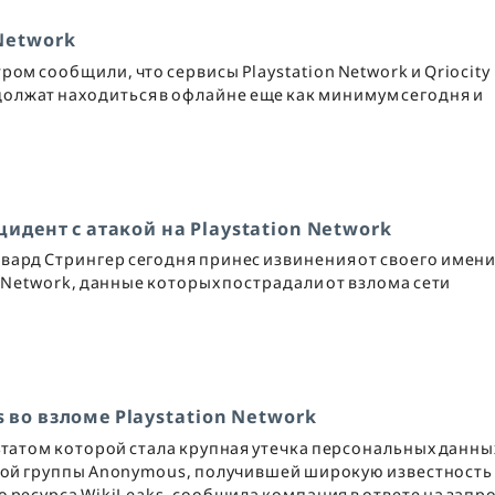
 Network
ром сообщили, что сервисы Playstation Network и Qriocity
олжат находиться в офлайне еще как минимум сегодня и
идент с атакой на Playstation Network
ард Стрингер сегодня принес извинения от своего имени
n Network, данные которых пострадали от взлома сети
во взломе Playstation Network
ьтатом которой стала крупная утечка персональных данны
кой группы Anonymous, получившей широкую известность
 ресурса WikiLeaks, сообщила компания в ответе на запр