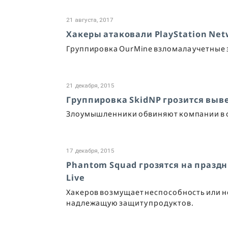
21 августа, 2017
Хакеры атаковали PlayStation Net
Группировка OurMine взломала учетные за
21 декабря, 2015
Группировка SkidNP грозится вывес
Злоумышленники обвиняют компании в с
17 декабря, 2015
Phantom Squad грозятся на праздни
Live
Хакеров возмущает неспособность или
надлежащую защиту продуктов.