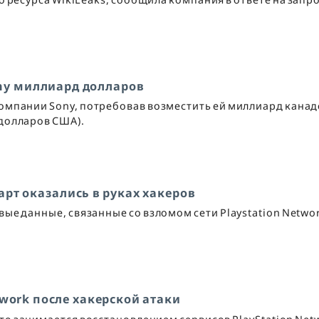
ny миллиард долларов
омпании Sony, потребовав возместить ей миллиард канад
долларов США).
арт оказались в руках хакеров
ые данные, связанные со взломом сети Playstation Networ
twork после хакерской атаки