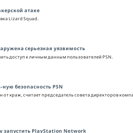
хакерской атаке
вка Lizard Squad.
бнаружена серьезная уязвимость
ить доступ к личным данным пользователей PSN.
%-ную безопасность PSN
ан от краж, считает председатель совета директоров комп
y запустить PlayStation Network