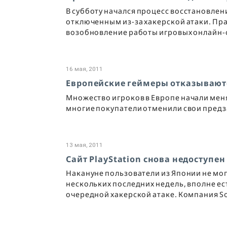
В субботу начался процесс восстановления
отключенным из-за хакерской атаки. Пр
возобновление работы игровых онлайн-с
16 мая, 2011
Европейские геймеры отказываютс
Множество игроков в Европе начали менят
многие покупатели отменили свои предза
13 мая, 2011
Cайт PlayStation снова недоступен
Накануне пользователи из Японии не могл
нескольких последних недель, вполне е
очередной хакерской атаке. Компания Son