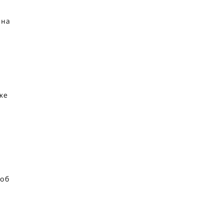
 на
кже
 об