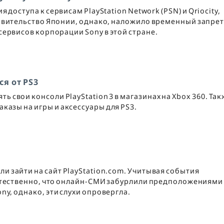
 доступа к сервисам PlayStation Network (PSN) и Qriocity,
авительство Японии, однако, наложило временный запрет
ервисов корпорации Sony в этой стране.
я от PS3
ь свои консоли PlayStation 3 в магазинах на Xbox 360. Та
казы на игры и аксессуары для PS3.
и зайти на сайт PlayStation.com. Учитывая события
стественно, что онлайн-СМИ забурлили предположениями
y, однако, эти слухи опровергла.