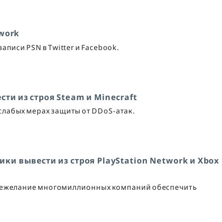
work
писи PSN в Twitter и Facebook.
ти из строя Steam и Minecraft
лабых мерах защиты от DDoS-атак.
ки вывести из строя PlayStation Network и Xbox
 нежелание многомиллионных компаний обеспечить