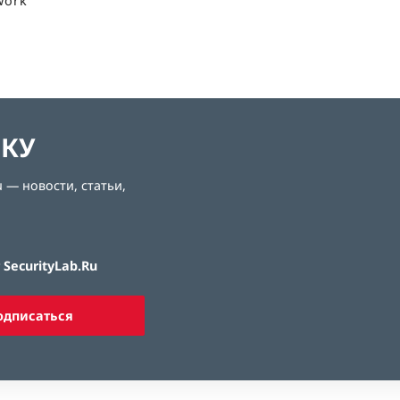
work
ЛКУ
 — новости, статьи,
SecurityLab.Ru
одписаться