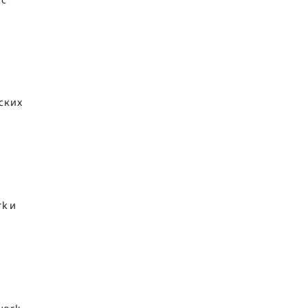
ских
k и