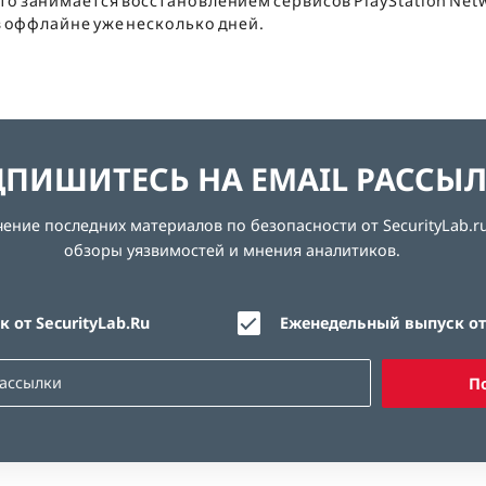
что занимается восстановлением сервисов PlayStation Net
 в оффлайне уже несколько дней.
ПИШИТЕСЬ НА EMAIL РАССЫ
ние последних материалов по безопасности от SecurityLab.ru
обзоры уязвимостей и мнения аналитиков.
 от SecurityLab.Ru
Еженедельный выпуск от 
П