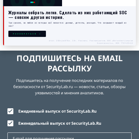
Журналы собрать легко. Сделать из них работающий SOC
— совсем другая история.
Три уровня, на любом из которых всё ломается: данные, детекты, реакция. Что закрывает каждый из
них?
РАЗОБРАТЬСЯ →
erid: 2SDnjecN7Gw. 18+. Реклама. Рекламодатель ООО «Интеллектуальная
безопасность», ИНН 7719435412
ПОДПИШИТЕСЬ НА EMAIL
РАССЫЛКУ
Подпишитесь на получение последних материалов по
безопасности от SecurityLab.ru — новости, статьи, обзоры
уязвимостей и мнения аналитиков.
Ежедневный выпуск от SecurityLab.Ru
Еженедельный выпуск от SecurityLab.Ru