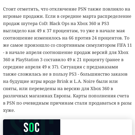
Стоит отметить, что отключение PSN также повлияло на
игровые продажи. Если в середине марта распределение
продаж шутера CoD: Black Ops на Xbox 360 и PS3
выглядело как 49 к 37 процентам, то уже в начале мая
соотношение изменилось на 66 против 24 процентов. То
же самое произошло со спортивным симулятором FIFA 11
- в начале апреля соотношение продаж версий для Xbox
360 и PlayStation 3 составило 49 к 21 проценту (ранее в
середине апреля 49 к 37). Ситуация с предзаказами
также сложилась не в пользу PS3 - большинство заказов
на будущие игры вроде Brink и L.A. Noire были или
сняты, или переведены на версию для Xbox 360 в
различных магазинах Европы. Карты пополнения счета
в PSN по очевидным причинам стали продаваться в разы
SOC
хуже.
S
O
C