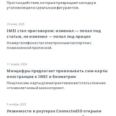
Простые действия, которые превращают находку в
уголовное дело с реальным фигурантом.
23 июня, 2025
IMEI стал приговором: изменил — попал под
статью, не изменил — попал под прицел
Номер телефона стал электронным паспортом с
пожизненной пропиской.
11 апреля, 2024
Минцифры предлагает привязывать сим-карты
иностранцев к IMEI и биометрии
Покупка сим-карты для мигрантов может стать сложнее:
что меняет новый законопроект.
9 октября, 2023
Уязвимости в роутерах ConnectedIO открыли