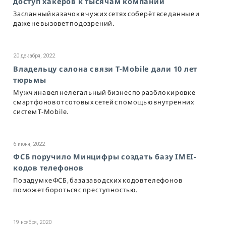
доступ хакеров к тысячам компаний
Засланный казачок в чужих сетях соберёт все данные и
даже не вызовет подозрений.
20 декабря, 2022
Владельцу салона связи T-Mobile дали 10 лет
тюрьмы
Мужчина вел нелегальный бизнес по разблокировке
смартфонов от сотовых сетей с помощью внутренних
систем T-Mobile.
6 июня, 2022
ФСБ поручило Минцифры создать базу IMEI-
кодов телефонов
По задумке ФСБ, база заводских кодов телефонов
поможет бороться с преступностью.
19 ноября, 2020