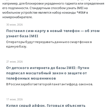
например, для блокировки украденного гаджета или определения
его подлинности. Стандартным способом узнать IMEI на
мобильном устройстве является набор команды *#06# в
номеронабирателе.
30 июня, 2026
Поставил сим-карту в новый телефон — об этом
узнает база IMEI
Операторы будут передавать данные о смартфонах в
единую базу.
27 июня, 2026
От детского интернета до базы IMEI: Путин
подписал масштабный закон о защите от
телефонных мошенников
В России заработает второй пакет антифрод-законов.
17 июня, 2026
Купил серый айфон. Готовься объяснять