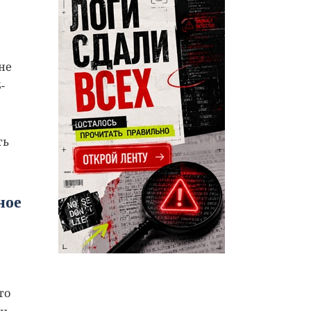
не
-
ть
ное
то