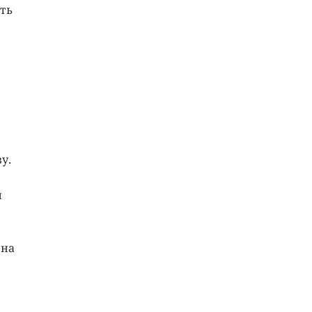
ть
у.
и
 на