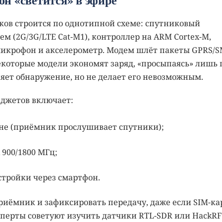
ов строится по однотипной схеме: спутниковый
ем (2G/3G/LTE Cat-M1), контроллер на ARM Cortex-M,
микрофон и акселерометр. Модем шлёт пакеты GPRS/S
екоторые модели экономят заряд, «просыпаясь» лишь 
яет обнаружение, но не делает его невозможным.
аджетов включает:
не (приёмник прослушивает спутники);
900/1800 МГц;
стройки через смартфон.
риёмник и зафиксировать передачу, даже если SIM-ка
сперты советуют изучить датчики RTL-SDR или HackRF