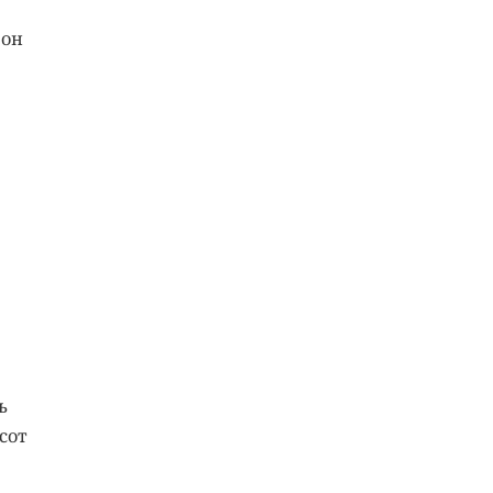
фон
ь
сот