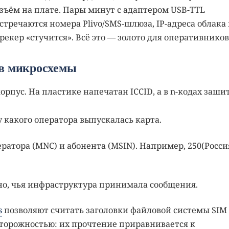
зъём на плате. Пары минут с адаптером USB-TTL
встречаются номера Plivo/SMS-шлюза, IP-адреса облака 
рекер «стучится». Всё это — золото для оперативников
ив микросхемы
рпус. На пластике напечатан ICCID, а в n-кодах заши
у какого оператора выпускалась карта.
ратора (MNC) и абонента (MSIN). Например, 250(Росси
о, чья инфраструктура принимала сообщения.
s
позволяют считать заголовки файловой системы SIM 
осторожностью: их прочтение приравнивается к