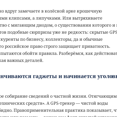
 но вдруг замечаете в колёсной арке крошечную
ыми клипсами, а липучками. Или вытряхиваете
тво с мигающим диодом, о существовании которого и 
тов подобные сюрпризы уже не редкость: скрытые GPS
нкуренты по бизнесу, коллекторы, да и обычные
то российское право строго защищает приватность.
ытаются обойти правила. Разберёмся, как действова
кая важных деталей.
анчиваются гаджеты и начинается уголов
ное собирание сведений о частной жизни. Отягчающим
ехнических средств». А GPS-трекер — чистой воды
обидно. Правоприменительная практика показывает, ч