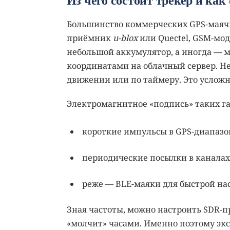
Большинство коммерческих GPS-маячк
приёмник
u-blox
или Quectel, GSM-мод
небольшой аккумулятор, а иногда — 
координатами на облачный сервер. Н
движении или по таймеру. Это усложн
Электромагнитное «подпись» таких г
короткие импульсы в GPS-диапазо
периодические посылки в каналах 
реже — BLE-маяки для быстрой на
Зная частоты, можно настроить SDR-п
«молчит» часами. Именно поэтому эк