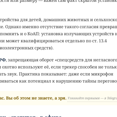
ности или размеру — важен сам факт скрытой установ
стройства для детей, домашних животных и сельхозск
ие. Однако именно отсутствие такого согласия превра
помнить и о КоАП: установка излучающих устройств 
и может квалифицироваться отдельно по ст. 13.4
иоэлектронных средств).
 РФ
, запрещающая оборот «спецсредств для негласног
охотно используют её, если трекер способен не тольк
ать звук. Практика показывает: даже если микрофон
триваться как потенциал к нарушению тайны перегово
с. Вы об этом не знаете, а зря.
Узнавайте первыми — в Telegr
 он «светится» в эфире