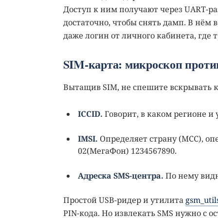
Доступ к ним получают через UART-ра
достаточно, чтобы снять дамп. В нём 
даже логин от личного кабинета, где т
SIM-карта: микроскоп прот
Вытащив SIM, не спешите вскрывать ко
ICCID.
Говорит, в каком регионе и 
IMSI.
Определяет страну (MCC), опе
02(МегаФон) 1234567890.
Адреска SMS-центра.
По нему видн
Простой USB-ридер и утилита
gsm_util
PIN-кода. Но извлекать SMS нужно с 