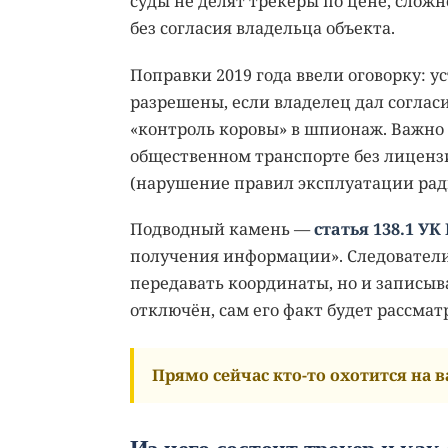
суды не делят трекеры по цене, слож
без согласия владельца объекта.
Поправки 2019 года ввели оговорку: у
разрешены, если владелец дал соглас
«контроль коровы» в шпионаж. Важно 
общественном транспорте без лицензи
(нарушение правил эксплуатации рад
Подводный камень —
статья 138.1 УК
получения информации». Следователи 
передавать координаты, но и записыв
отключён, сам его факт будет рассма
Прямо сейчас кто-то охотится на ва
Из чего состоит трекер и как