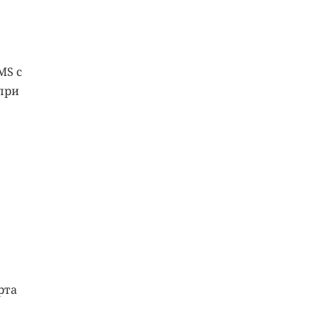
MS с
при
рта