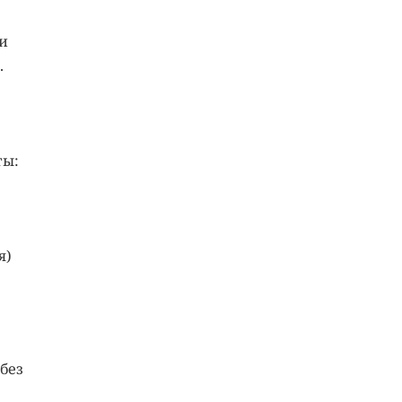
и
.
ты:
я)
без