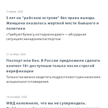
3 ноября, 2025
5 лет на "райском острове" без права выезда.
Женщина оказалась жертвой мести бывшего и
политики
«Требуют бумагу, которую не дают» — абсурдная
ситуация с канадским паспортом.
21 октября, 2025
Паспорт или бан. В России предложили сделать
контент 18+ доступным только после строгой
верификации
Только так можно защитить подростков от сцен насилия и
асоциального поведения.
18 сентября, 2025
МВД напомнило, что вы не супермодель.