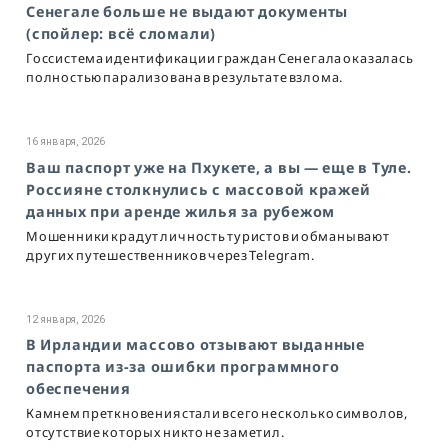
Сенегале больше не выдают документы
(спойлер: всё сломали)
Госсистема идентификации граждан Сенегала оказалась
полностью парализована в результате взлома.
16 января, 2026
Ваш паспорт уже на Пхукете, а вы — еще в Туле.
Россияне столкнулись с массовой кражей
данных при аренде жилья за рубежом
Мошенники крадут личность туристов и обманывают
других путешественников через Telegram.
12 января, 2026
В Ирландии массово отзывают выданные
паспорта из-за ошибки программного
обеспечения
Камнем преткновения стали всего несколько символов,
отсутствие которых никто не заметил.