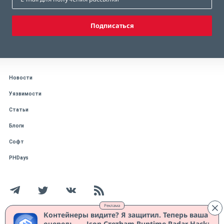
Подписаться
Новости
Уязвимости
Статьи
Блоги
Софт
PHDays
Реклама
Контейнеры видите? Я защитил. Теперь ваша
очередь. — Json Стетham Runtime Radar Hack:
Работает на CMS "1С-Битрикс: Управление сайтом"