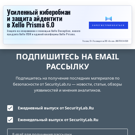
Усиленный киберобман
и защита айдентити
в Xello Prisma 6.0
ЗАРЕГИСТРИРОВАТЬСЯ
Защита на опережение с помощью Xello Deception, нового
продукта Xello ITDR и единой платформы Xello Prisma.
Реклама, 18+. Рекламодатель ООО «Кселло», ИНН 7708344509
ПОДПИШИТЕСЬ НА EMAIL
РАССЫЛКУ
Подпишитесь на получение последних материалов по
безопасности от SecurityLab.ru — новости, статьи, обзоры
уязвимостей и мнения аналитиков.
Ежедневный выпуск от SecurityLab.Ru
Еженедельный выпуск от SecurityLab.Ru