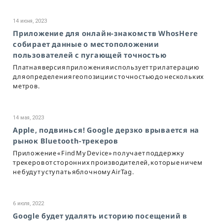
14 июня, 2023
Приложение для онлайн-знакомств WhosHere
собирает данные о местоположении
пользователей с пугающей точностью
Платная версия приложения использует трилатерацию
для определения геопозиции с точностью до нескольких
метров.
14 мая, 2023
Apple, подвинься! Google дерзко врывается на
рынок Bluetooth-трекеров
Приложение «Find My Device» получает поддержку
трекеров от сторонних производителей, которые ничем
не будут уступать яблочному AirTag.
6 июля, 2022
Google будет удалять историю посещений в