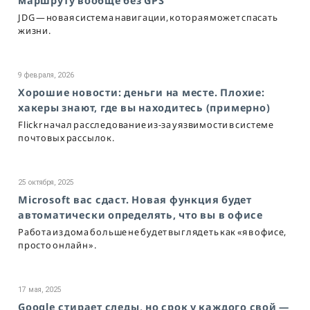
маршруту вообще без GPS
JDG — новая система навигации, которая может спасать
жизни.
9 февраля, 2026
Хорошие новости: деньги на месте. Плохие:
хакеры знают, где вы находитесь (примерно)
Flickr начал расследование из-за уязвимости в системе
почтовых рассылок.
25 октября, 2025
Miсrosoft вас сдаст. Новая функция будет
автоматически определять, что вы в офисе
Работа из дома больше не будет выглядеть как «я в офисе,
просто онлайн».
17 мая, 2025
Google стирает следы, но срок у каждого свой —