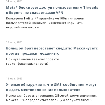
14 июля, 2023
Meta* блокирует доступ пользователям Threads
в Европе, не спасает даже VPN
Конкурент Twitter** привлёк уже 100 миллионов
пользователей, но компания не хочет нарушать
европейские законы.
12 июля, 2023
Большой Брат перестанет следить: Массачусетс
против продажи геоданных
Примут ли новый законопроект о
геоконфиденциальности?
16 июня, 2023
Ученые обнаружили, что SMS-сообщения могут
выдать местоположение пользователя
Используя базовые принципы 2G сетей, злоумышленник
может с 96% определить геопозицию получателя SMS.