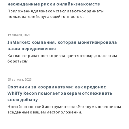
неожиданные риски онлайн-знакомств
Приложения для знакомств сливают координаты
пользователей с пугающей точностью.
19 января, 2024
InMarket: компания, которая монетизировала
ваши передвижения
Как ваша приватность превращается в товар, и как с этим
бороться?
25 августа, 2023
Охотники за координатами: как вредонос
Whiffy Recon помогает хакерам отслеживать
свою добычу
Новый шпионский инструмент сольёт злоумышленникам
все данные о вашем местоположении.