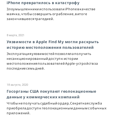
iPhone превратилось в катастрофу
Злоумышленники использовали iPhone в качестве
маячка, чтобы совершить ограбление, в итоге
закончившееся трагедией.
8 марта, 2021
Уязвимости в Apple Find My могли раскрыть
историю местоположения пользователей
Эксплуатация уязвимостей позволяла получить
несанкционированный доступ к истории
местоположения пользователей Apple-устройств за
последние семь дней.
18 августа, 2020
Госорганы США покупают геолокационные
данные у коммерческих компаний
Чтобы не получать судебный ордер, Секретная служба
приобрела доступ к геолокационным данным с обычных
приложений.