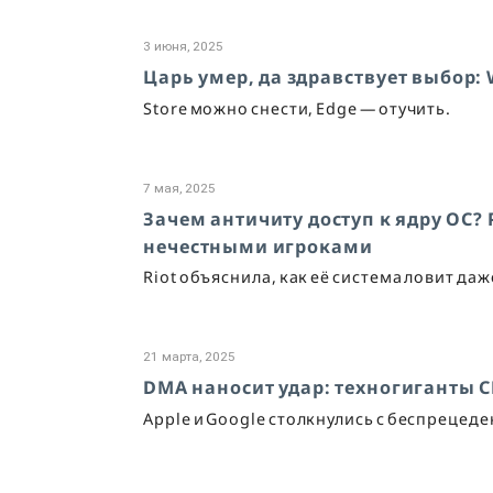
3 июня, 2025
Царь умер, да здравствует выбор: 
Store можно снести, Edge — отучить.
7 мая, 2025
Зачем античиту доступ к ядру ОС?
нечестными игроками
Riot объяснила, как её система ловит да
21 марта, 2025
DMA наносит удар: техногиганты 
Apple и Google столкнулись с беспреце