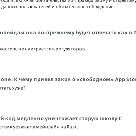
юдать, включая обязательства по справедливому и открытом
ы данных пользователей и обязательное соблюдение
вропейцам она по-прежнему будет отвечать как в 
юссель не наиграется в регуляторов.
ne. К чему привел закон о «свободном» App Sto
отать хуже?
ный код медленно уничтожает старую школу C
твия уезжает в мейнлайн на Rust.