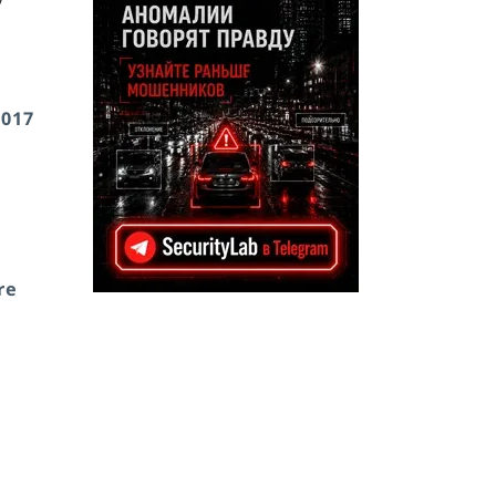
у
2017
re