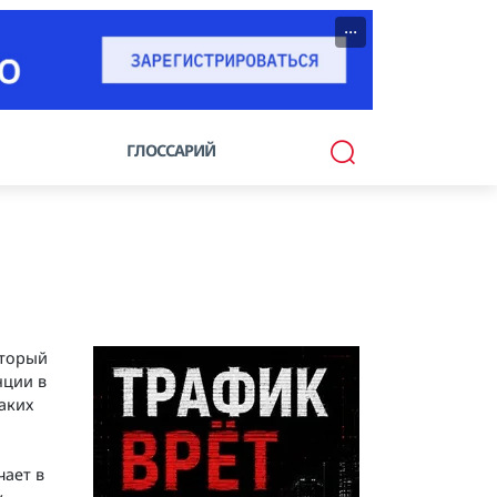
···
ГЛОССАРИЙ
оторый
нции в
аких
чает в