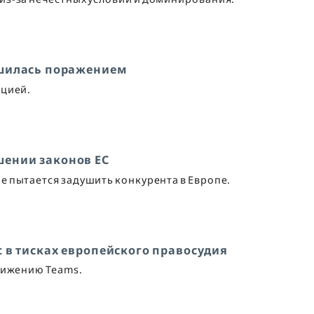
ершилась поражением
нцией.
шении законов ЕС
e пытается задушить конкурента в Европе.
t в тисках европейского правосудия
движению Teams.