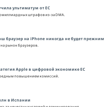
учила ультиматум от ЕС
гомиллиардных штрафов из-за DMA.
аш браузер на iPhone никогда не будет прежним
 на рынок браузеров.
атегия Apple в цифровой экономике ЕС
чередным повышением комиссий.
млн в Испании
 из-за нечестных условий и доминирования.