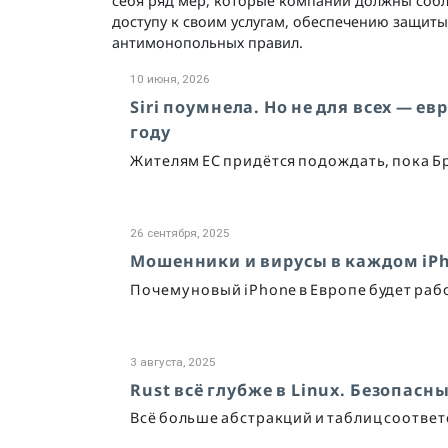
себя ряд мер, которые компании должны собл
доступу к своим услугам, обеспечению защит
антимонопольных правил.
10 июня, 2026
Siri поумнела. Но не для всех — е
году
Жителям ЕС придётся подождать, пока Бр
26 сентября, 2025
Мошенники и вирусы в каждом iPho
Почему новый iPhone в Европе будет раб
3 августа, 2025
Rust всё глубже в Linux. Безопас
Всё больше абстракций и таблиц соответс