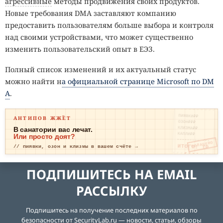
агрессивные
методы продвижения своих продуктов.
Новые требования DMA заставляют компанию
предоставить пользователям больше выбора и контроля
над своими устройствами, что может существенно
изменить пользовательский опыт в ЕЭЗ.
Полный список изменений и их актуальный статус
можно найти н
а официальной странице Microsoft по DM
A
.
ПИЯВКИ₽₽
АНТИПОВ ЖЖЁТ
ОЗОН₽₽₽
КЛИЗМА₽₽
В санатории вас лечат.
КАПЛИ₽₽
Или просто доят?
ОПЛАЧЕНО
ИТОГО: ТР
// пиявки, озон и клизмы в вашем счёте →
ЕВОГА
ПОДПИШИТЕСЬ НА EMAIL
РАССЫЛКУ
Подпишитесь на получение последних материалов по
безопасности от SecurityLab.ru — новости, статьи, обзоры