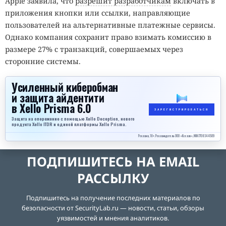
Apple заявила, что
разрешит разработчикам
включать в
приложения кнопки или ссылки, направляющие
пользователей на альтернативные платежные сервисы.
Однако компания сохранит право взимать комиссию в
размере 27% с транзакций, совершаемых через
сторонние системы.
Усиленный киберобман
и защита айдентити
в Xello Prisma 6.0
ЗАРЕГИСТРИРОВАТЬСЯ
Защита на опережение с помощью Xello Deception, нового
продукта Xello ITDR и единой платформы Xello Prisma.
Реклама, 18+. Рекламодатель ООО «Кселло», ИНН 7708344509
ПОДПИШИТЕСЬ НА EMAIL
РАССЫЛКУ
Подпишитесь на получение последних материалов по
безопасности от SecurityLab.ru — новости, статьи, обзоры
уязвимостей и мнения аналитиков.