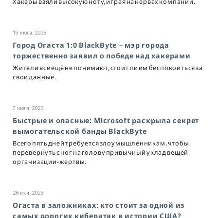
Хакеры взяли высокую ноту, играя на нервах компании.
19 июля, 2023
Город Огаста 1:0 BlackByte – мэр города
торжественно заявил о победе над хакерами
Жители всё ещё не понимают, стоит ли им беспокоиться за
свои данные.
7 июля, 2023
Быстрые и опасные: Microsoft раскрыла секрет
вымогательской банды BlackByte
Всего пять дней требуется злоумышленникам, чтобы
перевернуть с ног на голову привычный уклад вещей
организации-жертвы.
26 мая, 2023
Огаста в заложниках: кто стоит за одной из
самых дорогих кибератак в истории США?