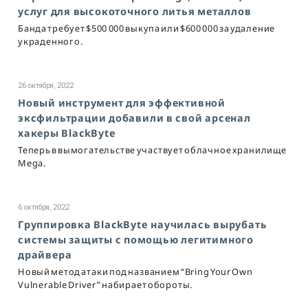
услуг для высокоточного литья металлов
Банда требует $500 000 выкупа или $600 000 за удаление
украденного.
26 октября, 2022
Новый инструмент для эффективной
эксфильтрации добавили в свой арсенал
хакеры BlackByte
Теперь в вымогательстве участвует облачное хранилище
Mega.
6 октября, 2022
Группировка BlackByte научилась вырубать
системы защиты с помощью легитимного
драйвера
Новый метод атаки под названием “Bring Your Own
Vulnerable Driver” набирает обороты.