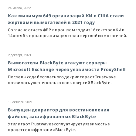
24 марта, 2022
Как минимум 649 организаций КИ в США стали
жертвами вымогателей в 2021 году
Согласно отчету ФБР, в прошлом году из 16 секторов КИ в
14 хотя бы одна организация стала жертвой вымогателей.
2 декабря, 2021
Вымогатели BlackByte атакуют серверы
Microsoft Exchange через уязвимости ProxyShell
После выхода бесплатного декриптора от Trustwave
появилось уже несколько новых версий BlackByte.
19 октября, 2021
Выпущен декриптор для восстановления
файлов, зашифрованных BlackByte
Утилита от Trustwave эксплуатирует уязвимость в
процессе шифрования BlackByte.