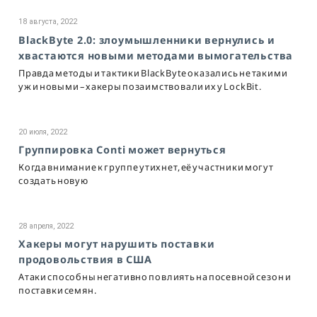
18 августа, 2022
BlackByte 2.0: злоумышленники вернулись и
хвастаются новыми методами вымогательства
Правда методы и тактики BlackByte оказались не такими
уж и новыми – хакеры позаимствовали их у LockBit.
20 июля, 2022
Группировка Conti может вернуться
Когда внимание к группе утихнет, её участники могут
создать новую
28 апреля, 2022
Хакеры могут нарушить поставки
продовольствия в США
Атаки способны негативно повлиять на посевной сезон и
поставки семян.