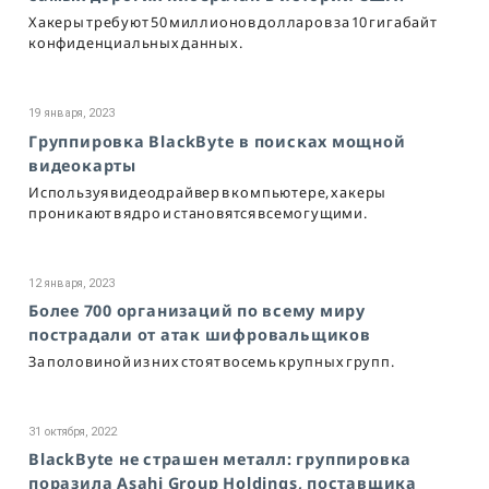
Хакеры требуют 50 миллионов долларов за 10 гигабайт
конфиденциальных данных.
19 января, 2023
Группировка BlackByte в поисках мощной
видеокарты
Используя видеодрайвер в компьютере, хакеры
проникают в ядро и становятся всемогущими.
12 января, 2023
Более 700 организаций по всему миру
пострадали от атак шифровальщиков
За половиной из них стоят восемь крупных групп.
31 октября, 2022
BlackByte не страшен металл: группировка
поразила Asahi Group Holdings, поставщика