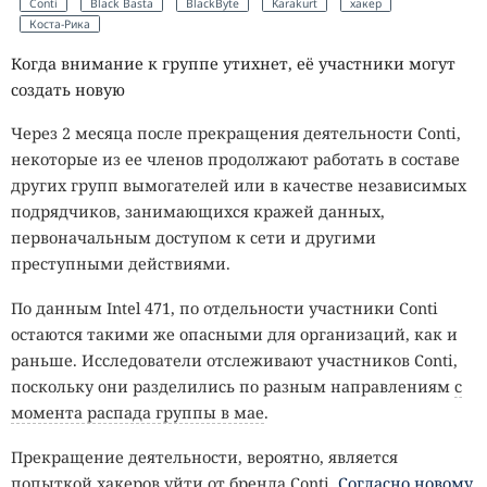
Conti
Black Basta
BlackByte
Karakurt
хакер
Коста-Рика
Когда внимание к группе утихнет, её участники могут
создать новую
Через 2 месяца после прекращения деятельности Conti,
некоторые из ее членов продолжают работать в составе
других групп вымогателей или в качестве независимых
подрядчиков, занимающихся кражей данных,
первоначальным доступом к сети и другими
преступными действиями.
По данным Intel 471, по отдельности участники Conti
остаются такими же опасными для организаций, как и
раньше. Исследователи отслеживают участников Conti,
поскольку они разделились по разным направлениям
с
момента распада группы в мае
.
Прекращение деятельности, вероятно, является
попыткой хакеров уйти от бренда Conti.
Согласно новому