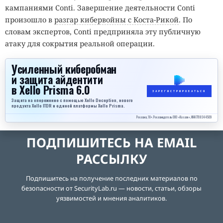
кампаниями Conti. Завершение деятельности Conti
произошло в
разгар кибервойны с Коста-Рикой
. По
словам экспертов, Conti предприняла эту публичную
атаку для сокрытия реальной операции.
Усиленный киберобман
и защита айдентити
в Xello Prisma 6.0
ЗАРЕГИСТРИРОВАТЬСЯ
Защита на опережение с помощью Xello Deception, нового
продукта Xello ITDR и единой платформы Xello Prisma.
Реклама, 18+. Рекламодатель ООО «Кселло», ИНН 7708344509
ПОДПИШИТЕСЬ НА EMAIL
РАССЫЛКУ
Подпишитесь на получение последних материалов по
безопасности от SecurityLab.ru — новости, статьи, обзоры
уязвимостей и мнения аналитиков.