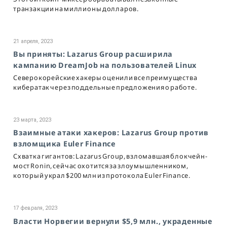
транзакции на миллионы долларов.
21 апреля, 2023
Вы приняты: Lazarus Group расширила
кампанию DreamJob на пользователей Linux
Северокорейские хакеры оценили все преимущества
кибератак через поддельные предложения о работе.
23 марта, 2023
Взаимные атаки хакеров: Lazarus Group против
взломщика Euler Finance
Схватка гигантов: Lazarus Group, взломавшая блокчейн-
мост Ronin, сейчас охотится за злоумышленником,
который украл $200 млн из протокола Euler Finance.
17 февраля, 2023
Власти Норвегии вернули $5,9 млн., украденные