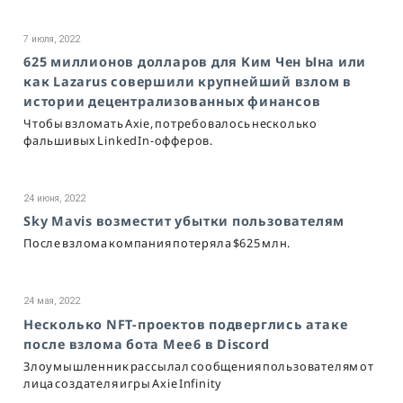
7 июля, 2022
625 миллионов долларов для Ким Чен Ына или
как Lazarus совершили крупнейший взлом в
истории децентрализованных финансов
Чтобы взломать Axie, потребовалось несколько
фальшивых LinkedIn-офферов.
24 июня, 2022
Sky Mavis возместит убытки пользователям
После взлома компания потеряла $625 млн.
24 мая, 2022
Несколько NFT-проектов подверглись атаке
после взлома бота Mee6 в Discord
Злоумышленник рассылал сообщения пользователям от
лица создателя игры Axie Infinity