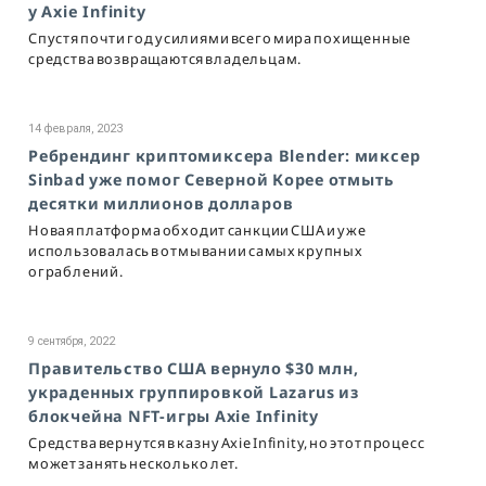
у Axie Infinity
Спустя почти год усилиями всего мира похищенные
средства возвращаются владельцам.
14 февраля, 2023
Ребрендинг криптомиксера Blender: миксер
Sinbad уже помог Северной Корее отмыть
десятки миллионов долларов
Новая платформа обходит санкции США и уже
использовалась в отмывании самых крупных
ограблений.
9 сентября, 2022
Правительство США вернуло $30 млн,
украденных группировкой Lazarus из
блокчейна NFT-игры Axie Infinity
Средства вернутся в казну Axie Infinity, но этот процесс
может занять несколько лет.