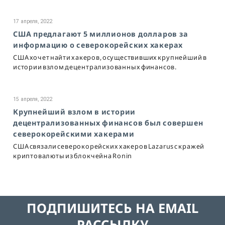
17 апреля, 2022
США предлагают 5 миллионов долларов за
информацию о северокорейских хакерах
CША хочет найти хакеров, осуществивших крупнейший в
истории взлом децентрализованных финансов.
15 апреля, 2022
Крупнейший взлом в истории
децентрализованных финансов был совершен
северокорейскими хакерами
США связали северокорейских хакеров Lazarus с кражей
криптовалюты из блокчейна Ronin
ПОДПИШИТЕСЬ НА EMAIL
РАССЫЛКУ