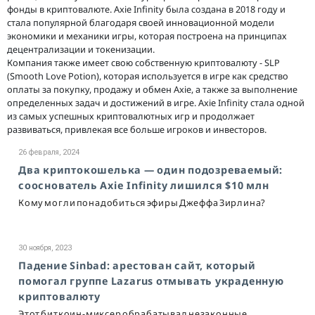
фонды в криптовалюте. Axie Infinity была создана в 2018 году и
стала популярной благодаря своей инновационной модели
экономики и механики игры, которая построена на принципах
децентрализации и токенизации.
Компания также имеет свою собственную криптовалюту - SLP
(Smooth Love Potion), которая используется в игре как средство
оплаты за покупку, продажу и обмен Axie, а также за выполнение
определенных задач и достижений в игре. Axie Infinity стала одной
из самых успешных криптовалютных игр и продолжает
развиваться, привлекая все больше игроков и инвесторов.
26 февраля, 2024
Два криптокошелька — один подозреваемый:
сооснователь Axie Infinity лишился $10 млн
Кому могли понадобиться эфиры Джеффа Зирлина?
30 ноября, 2023
Падение Sinbad: арестован сайт, который
помогал группе Lazarus отмывать украденную
криптовалюту
Этот биткоин-миксер обрабатывал незаконные