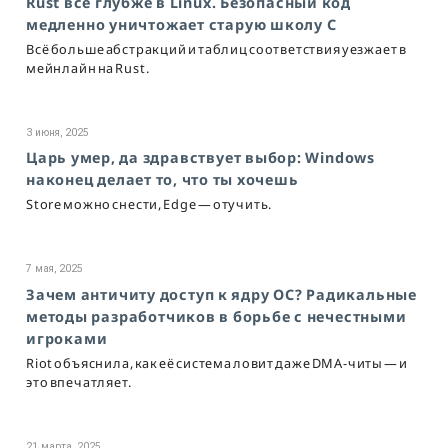
Rust всё глубже в Linux. Безопасный код
медленно уничтожает старую школу C
Всё больше абстракций и таблиц соответствия уезжает в
мейнлайн на Rust.
3 июня, 2025
Царь умер, да здравствует выбор: Windows
наконец делает то, что ты хочешь
Store можно снести, Edge — отучить.
7 мая, 2025
Зачем античиту доступ к ядру ОС? Радикальные
методы разработчиков в борьбе с нечестными
игроками
Riot объяснила, как её система ловит даже DMA-читы — и
это впечатляет.
21 марта, 2025