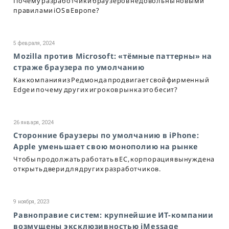
Почему разработчики браузеров недовольны новыми
правилами iOS в Европе?
5 февраля, 2024
Mozilla против Microsoft: «тёмные паттерны» на
страже браузера по умолчанию
Как компания из Редмонда продвигает свой фирменный
Edge и почему других игроков рынка это бесит?
26 января, 2024
Сторонние браузеры по умолчанию в iPhone:
Apple уменьшает свою монополию на рынке
Чтобы продолжать работать в ЕС, корпорация вынуждена
открыть двери для других разработчиков.
9 ноября, 2023
Равноправие систем: крупнейшие ИТ-компании
возмущены эксклюзивностью iMessage