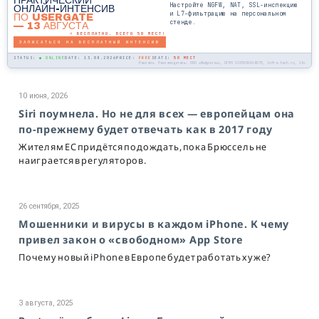
ПРАКТИЧЕСКИЙ
Настройте NGFW, NAT, SSL-инспекцию
ОНЛАЙН-ИНТЕНСИВ
и L7-фильтрацию на персональном
ПО USERGATE
стенде.
— 13 АВГУСТА
⚡ БЕСПЛАТНО. ВСЕГО 50 МЕСТ!
ЗАПИСАТЬСЯ НА БЕСПЛАТНЫЙ ИНТЕНСИВ
STATUS:
● ONLINE
DATE: 13.08.2026
PRICE:
FREE
SEATS:
50 МЕСТ
Реклама. Рекламодатель: ООО «Инфратех», ОГРН 1195081048073, infra-tech.ru, 18+
10 июня, 2026
Siri поумнела. Но не для всех — европейцам она
по-прежнему будет отвечать как в 2017 году
Жителям ЕС придётся подождать, пока Брюссель не
наиграется в регуляторов.
26 сентября, 2025
Мошенники и вирусы в каждом iPhone. К чему
привел закон о «свободном» App Store
Почему новый iPhone в Европе будет работать хуже?
3 августа, 2025