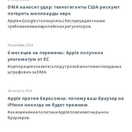
DMA наносит удар: техногиганты США рискуют
потерять миллиарды евро
Apple и Google столкнулись с беспрецедентными
требованиями европейских регуляторов.
24 сентября, 2024
6 месяцев на перемены: Apple получила
ультиматум от ЕС
Корпорация оказалась под угрозой многомиллиардных
штрафов из-за DMA.
26 августа, 2024
Apple против Евросоюза: почему ваш браузер на
iPhone никогда не будет прежним
Как изменения политики Apple повлияют на рынок
браузеров.