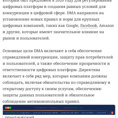
который был предложен в 2020 году для регулирования
цифровых платформ и создания равных условий для
конкуренции в цифровой сфере. DMA направлен на
установление новых правил и норм для крупных
цифровых компаний, таких как Google,
Facebook
, Amazon
и другие, которые имеют значительное влияние на
рынок и пользователей.
Основные цели DMA включают в себя обеспечение
справедливой конкуренции, защиту прав потребителей
и пользователей, а также обеспечение прозрачности и
ответственности цифровых платформ. Директива
включает в себя ряд мер, которые компании должны
соблюдать, включая обязательства по справедливому и
открытому доступу к своим услугам, обеспечению
защиты данных пользователей и обязательное
соблюдение антимонопольных правил.
USERGATE-EVENTS / INTENSIVE.SH
infra-tech:~$
./register --course="UserGate NGFW" --date=13.08.2026 --price=FREE --seats=50 --mode=online