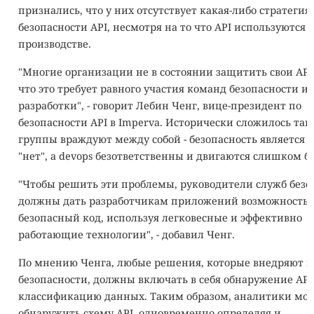
признались, что у них отсутствует какая-либо стратегия
безопасности API, несмотря на то что API используются в
производстве.
"Многие организации не в состоянии защитить свои API
что это требует равного участия команд безопасности и
разработки", - говорит Лебин Ченг, вице-президент по
безопасности API в Imperva. Исторически сложилось так,
группы враждуют между собой - безопасность является 
"нет", а devops безответственны и двигаются слишком б
"Чтобы решить эти проблемы, руководители служб безо
должны дать разработчикам приложений возможность с
безопасный код, используя легковесные и эффективно
работающие технологии", - добавил Ченг.
По мнению Ченга, любые решения, которые внедряют 
безопасности, должны включать в себя обнаружение API
классификацию данных. Таким образом, аналитики мог
обнаружить схему API, одновременно определяя и