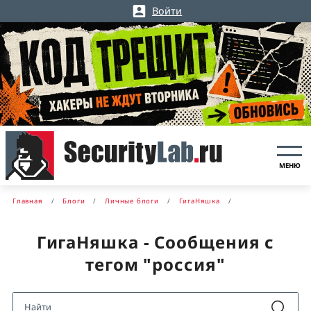
Войти
МЕНЮ
Главная
Блоги
Личные блоги
ГигаНяшка
ГигаНяшка - Сообщения с
тегом "россия"