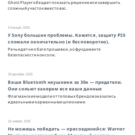
Ghost Player обещает показать решение или завершить
сложный участок вместо вас.
6 января, 2026
У Sony большие проблемы. Кажется, защиту PS5
сломали окончательно (и бесповоротно).
Речь идет не о баге прошивки, а о фундаменте
безопасности консоли.
30 декабря, 2025
Ваши Bluetooth наушники за 30к — предатели.
Они сольют хакерам все ваши данные
Флагманские модели от топовых брендов оказались
идеальными карманными шпионами.
26 ноября, 2025
Не можешь победить — присоединяйся: Warner