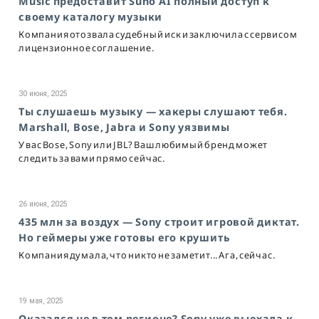
Music предоставит Suno AI полный доступ к
своему каталогу музыки
Компания отозвала судебный иск и заключила с сервисом
лицензионное соглашение.
30 июня, 2025
Ты слушаешь музыку — хакеры слушают тебя.
Marshall, Bose, Jabra и Sony уязвимы
У вас Bose, Sony или JBL? Ваш любимый бренд может
следить за вами прямо сейчас.
26 июня, 2025
435 млн за воздух — Sony строит игровой диктат.
Но геймеры уже готовы его крушить
Компания думала, что никто не заметит... Ага, сейчас.
19 мая, 2025
Оказался не в том регионе? Sony уже выехала к