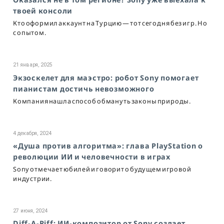
твоей консоли
Кто оформил аккаунт на Турцию — тот сегодня без игр. Но
с опытом.
21 января, 2025
Экзоскелет для маэстро: робот Sony помогает
пианистам достичь невозможного
Компания нашла способ обмануть законы природы.
4 декабря, 2024
«Душа против алгоритма»: глава PlayStation о
революции ИИ и человечности в играх
Sony отмечает юбилей и говорит о будущем игровой
индустрии.
27 июня, 2024
Diff-A-Riff: ИИ-композитор от Sony создает