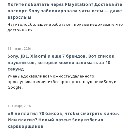
Хотите поболтать через PlayStation? Доставайте
паспорт. Sony заблокировала чаты всем — даже
взрослым
Чат и голос больше не работают… пока вы не докажете, что
достойны их.
16 января, 2026
Sony, JBL, Xiaomi и еще 7 брендов. Вот список
наушников, которые можно взломать за 10
секунд
Ученые доказали возможность удаленного
прослушивания через беспроводные наушники Sony и
Google.
10 января, 2026
«Я не платил 70 баксов, чтобы смотреть кино».
Или платил? Новый патент Sony взбесил
хардкорщиков