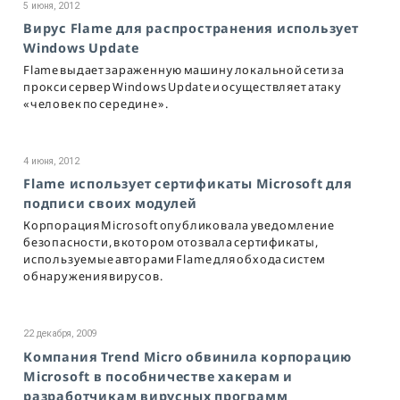
5 июня, 2012
Вирус Flame для распространения использует
Windows Update
Flame выдает зараженную машину локальной сети за
прокси сервер Windows Update и осуществляет атаку
«человек по середине».
4 июня, 2012
Flame использует сертификаты Microsoft для
подписи своих модулей
Корпорация Microsoft опубликовала уведомление
безопасности, в котором отозвала сертификаты,
используемые авторами Flame для обхода систем
обнаружения вирусов.
22 декабря, 2009
Компания Trend Micro обвинила корпорацию
Microsoft в пособничестве хакерам и
разработчикам вирусных программ