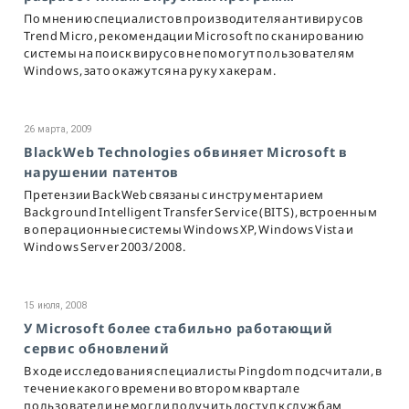
По мнению специалистов производителя антивирусов
Trend Micro, рекомендации Microsoft по сканированию
системы на поиск вирусов не помогут пользователям
Windows, зато окажутся на руку хакерам.
26 марта, 2009
BlackWeb Technologies обвиняет Microsoft в
нарушении патентов
Претензии BackWeb связаны с инструментарием
Background Intelligent Transfer Service (BITS), встроенным
в операционные системы Windows ХР, Windows Vista и
Windows Server 2003/2008.
15 июля, 2008
У Microsoft более стабильно работающий
сервис обновлений
В ходе исследования специалисты Pingdom подсчитали, в
течение какого времени во втором квартале
пользователи не могли получить доступ к службам