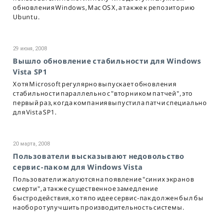
обновления Windows, Mac OS Х, а также к репозиторию
Ubuntu.
29 июня, 2008
Вышло обновление стабильности для Windows
Vista SP1
Хотя Microsoft регулярно выпускает обновления
стабильности параллельно с "вторником патчей", это
первый раз, когда компания выпустила патчи специально
для Vista SP1.
20 марта, 2008
Пользователи высказывают недовольство
сервис-паком для Windows Vista
Пользователи жалуются на появление "синих экранов
смерти", а также существенное замедление
быстродействия, хотя по идее сервис-пак должен был бы
наоборот улучшить производительность системы.