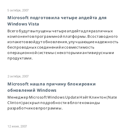
5 октября, 2007
Microsoft подготовила четыре апдейта для
Windows Vista
Всего будут выпущены четыре апдейта для различных
компонентов программной платформы. В состав одного
из пакетов войдут обновления, улучшающие надежность
беспроводных соединений и совместимость
операционной системы с некоторыми антивирусными
продуктами.
2 октября, 2007
Microsoft нашла причину блокировки
обновлений Windows
Менеджер Microsoft Windows Update Нэйт Клинтон (Nate
Clinton) раскрыл подробности в блоге команды
разработчиков программы.
12 июня, 2007