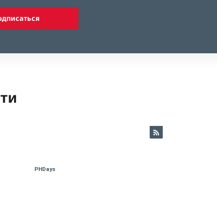
одписаться
ети
PHDays