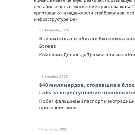
Кризис вызвал цепную реакцию, поразившую м
нестабильность в экосистеме криптовалюты. 
криптовалют и надежности стейблкоинов, осо
инфраструктуре DeFi
27 февраля, 2026
Кто виноват в обвале биткоина к
Street
Компания Дональда Трампа призвала Конгр
12 декабря, 2025
$40 миллиардов, сгоревшие в бло
Labs за «преступление поколения
Побег, фальшивый паспорт и экстрадиция
признания вины.
13 августа, 2025