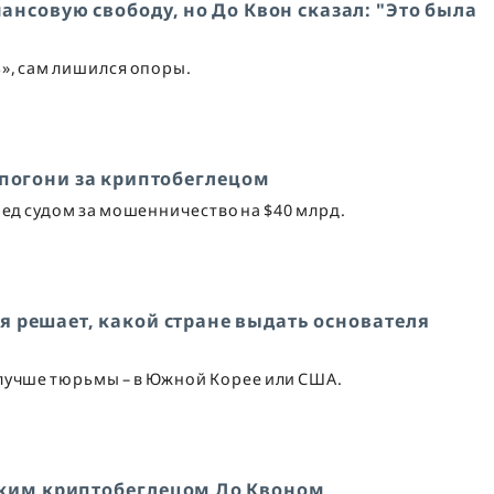
нсовую свободу, но До Квон сказал: "Это была
», сам лишился опоры.
 погони за криптобеглецом
ред судом за мошенничество на $40 млрд.
я решает, какой стране выдать основателя
 лучше тюрьмы – в Южной Корее или США.
ским криптобеглецом До Квоном