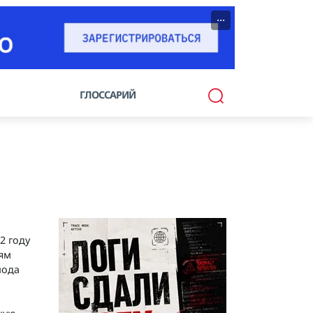
···
ГЛОССАРИЙ
2 году
рям
иода