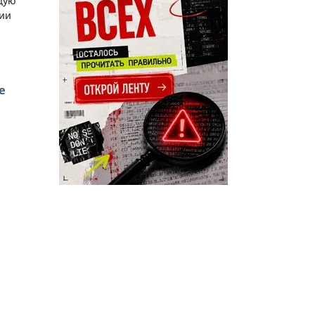
щую
нии
e