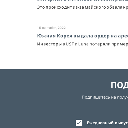
Это происходит из-за майского обвала кр
15 сентября, 2022
Южная Корея выдала ордер на арес
Инвесторы в UST и Luna потеряли приме
ПОД
Подпишитесь на получе
Ежедневный выпуск