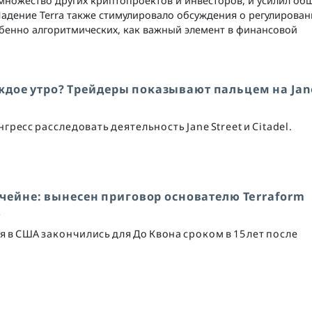
ножество других криптопроектов и инвесторов, и усилил об
Падение Terra также стимулировало обсуждения о регулирова
бенно алгоритмических, как важный элемент в финансовой
аждое утро? Трейдеры показывают пальцем на Jan
есс расследовать деятельность Jane Street и Citadel.
кчейне: вынесен приговор основателю Terraform
»
 в США закончились для До Квона сроком в 15 лет после