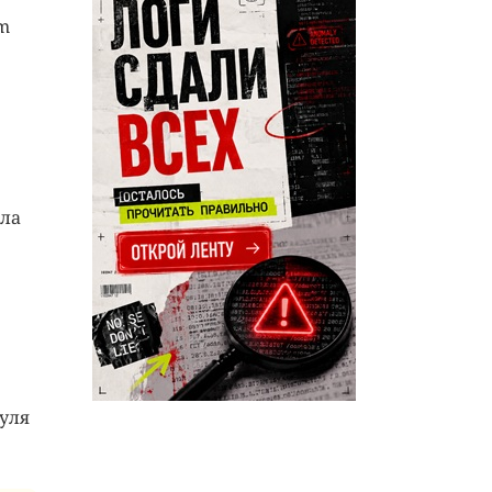
m
ила
уля