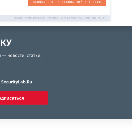
ЗАПИСАТЬСЯ НА БЕСПЛАТНЫЙ ИНТЕНСИВ
Реклама. Рекламодатель: ООО «Инфратех», ОГРН 1195081048073, infra-tech.ru, 18+
ЛКУ
 — новости, статьи,
SecurityLab.Ru
одписаться