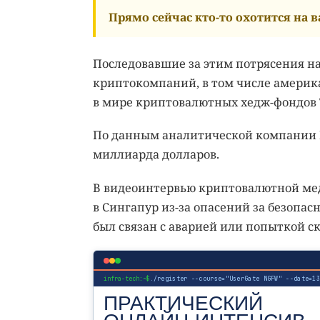
Прямо сейчас кто-то охотится на ва
Последовавшие за этим потрясения н
криптокомпаний, в том числе америка
в мире криптовалютных хедж-фондов Th
По данным аналитической компании El
миллиарда долларов.
В видеоинтервью криптовалютной меди
в Сингапур из-за опасений за безопас
был связан с аварией или попыткой ск
infra-tech:~$
./register --course="UserGate NGFW" --date=1
ПРАКТИЧЕСКИЙ