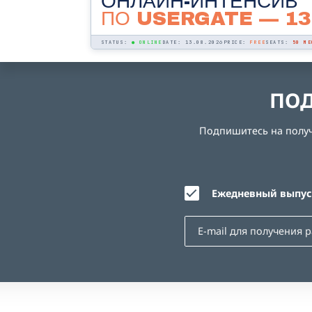
ОНЛАЙН-ИНТЕНСИВ
ПО USERGATE
— 13
STATUS:
● ONLINE
DATE: 13.08.2026
PRICE:
FREE
SEATS:
50 МЕ
ПОД
Подпишитесь на получе
Ежедневный выпуск