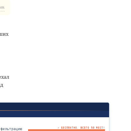
am.
йших
ехал
зд
⚡ БЕСПЛАТНО. ВСЕГО 50 МЕСТ!
-фильтрацию