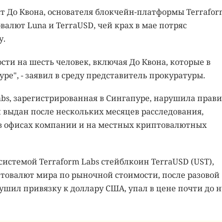
т До Квона, основателя блокчейн-платформы Terrafor
валют Luna и TerraUSD, чей крах в мае потряс
у.
сти на шесть человек, включая До Квона, которые в
е", - заявил в среду представитель прокуратуры.
abs, зарегистрированная в Сингапуре, нарушила прав
л выдан после нескольких месяцев расследования,
в офисах компании и на местных криптовалютных
истемой Terraform Labs стейблкоин TerraUSD (UST),
товалют мира по рыночной стоимости, после разовой
ушил привязку к доллару США, упал в цене почти до н