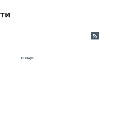
ети
PHDays