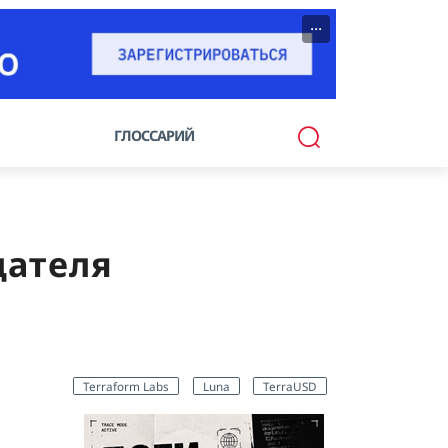
···
ГЛОССАРИЙ
дателя
Terraform Labs
Luna
TerraUSD