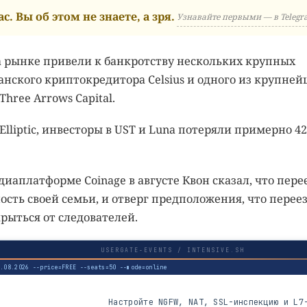
с. Вы об этом не знаете, а зря.
Узнавайте первыми — в Telegr
а рынке привели к банкротству нескольких крупных
нского криптокредитора Celsius и одного из крупне
ree Arrows Capital.
liptic, инвесторы в UST и Luna потеряли примерно 42
аплатформе Coinage в августе Квон сказал, что пере
ность своей семьи, и отверг предположения, что перее
рыться от следователей.
USERGATE-EVENTS / INTENSIVE.SH
3.08.2026 --price=FREE --seats=50 --mode=online
Настройте NGFW, NAT, SSL-инспекцию и L7