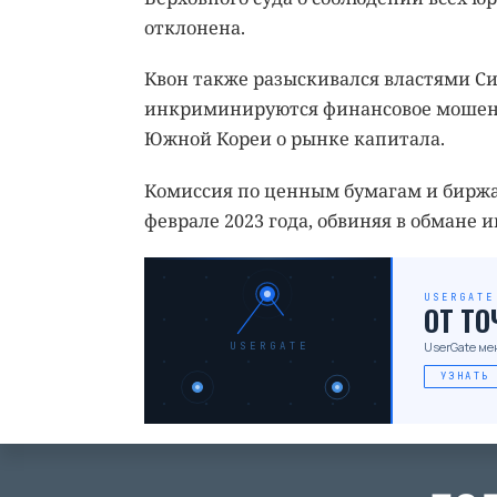
отклонена.
Квон также разыскивался властями С
инкриминируются финансовое мошенни
Южной Кореи о рынке капитала.
Комиссия по ценным бумагам и биржам
феврале 2023 года, обвиняя в обмане 
USERGATE
ОТ Т
UserGate ме
USERGATE
УЗНАТЬ