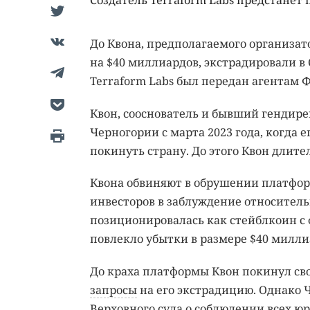
Создатель Terraform Labs предстанет 
До Квона, предполагаемого организа
на $40 миллиардов, экстрадировали в
Terraform Labs был передан агентам 
Квон, сооснователь и бывший гендире
Черногории с марта 2023 года, когда
покинуть страну. До этого Квон длит
Квона обвиняют в обрушении платформ
инвесторов в заблуждение относитель
позиционировалась как стейблкоин с
повлекло убытки в размере $40 милли
До краха платформы Квон покинул св
запросы
на его экстрадицию. Однако 
Верховного суда о соблюдении всех ю