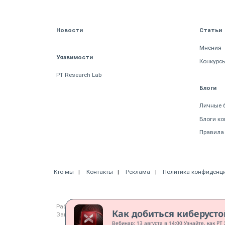
Новости
Статьи
Мнения
Уязвимости
Конкурс
PT Research Lab
Блоги
Личные 
Блоги к
Правила
Кто мы
Контакты
Реклама
Политика конфиденц
Работает на CMS "1С-Битрикс: Управление сайтом"
Как добиться киберуст
Защищено CURATOR
Вебинар: 13 августа в 14:00 Узнайте, как P