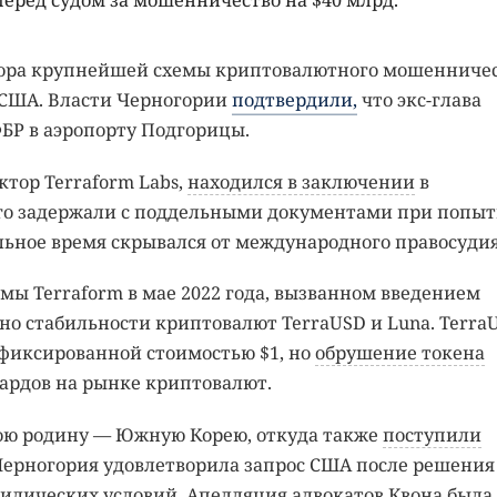
перед судом за мошенничество на $40 млрд.
тора крупнейшей схемы криптовалютного мошенниче
 США. Власти Черногории
подтвердили,
что экс-глава
ФБР в аэропорту Подгорицы.
ктор Terraform Labs,
находился в заключении
в
 его задержали с поддельными документами при попыт
ельное время скрывался от международного правосудия
ы Terraform в мае 2022 года, вызванном введением
но стабильности криптовалют TerraUSD и Luna. Terra
 фиксированной стоимостью $1, но
обрушение токена
ардов на рынке криптовалют.
ою родину — Южную Корею, откуда также
поступили
Черногория удовлетворила запрос США после решения
ридических условий. Апелляция адвокатов Квона была