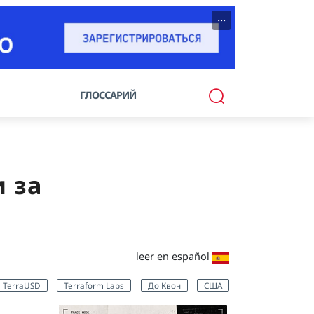
···
ГЛОССАРИЙ
 за
leer en español
TerraUSD
Terraform Labs
До Квон
США