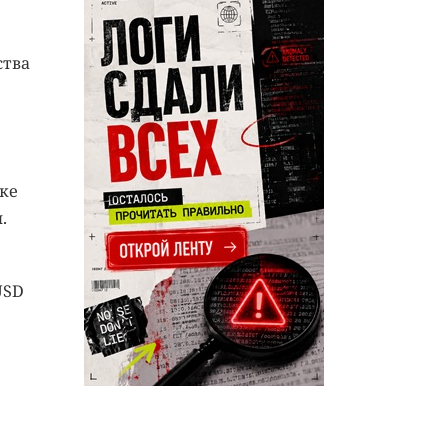
ства
ке
.
USD