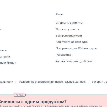
Софт
Системные утилиты
ы
Сетевые утилиты
Беспроводные сети
Конкурентная разведка
Программы для Web мастеров
блоги
Разработка
омпаний
Активное противодействие
 публикаций
иальности
Условия распространения персональных данных
Условия и
Реклама
ойчивости с одним продуктом?
T X помогает пройти путь от базовых требований к результативной кибербезопасности