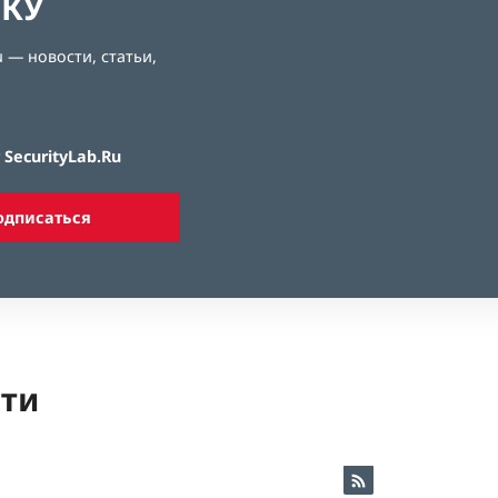
ЛКУ
 — новости, статьи,
SecurityLab.Ru
одписаться
ети