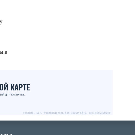
у
ы в
ОЙ КАРТЕ
ий для клиента.
Реклама. 18+. Рекламодатель ООО «ЮЗЕРГЕЙТ», ИНН 5408308256