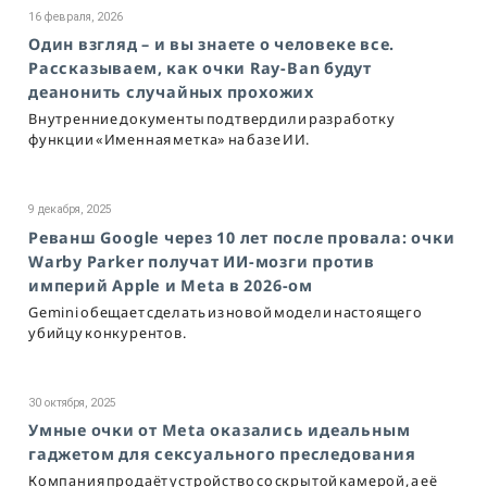
16 февраля, 2026
Один взгляд – и вы знаете о человеке все.
Рассказываем, как очки Ray-Ban будут
деанонить случайных прохожих
Внутренние документы подтвердили разработку
функции «Именная метка» на базе ИИ.
9 декабря, 2025
Реванш Google через 10 лет после провала: очки
Warby Parker получат ИИ-мозги против
империй Apple и Meta в 2026-ом
Gemini обещает сделать из новой модели настоящего
убийцу конкурентов.
30 октября, 2025
Умные очки от Meta оказались идеальным
гаджетом для сексуального преследования
Компания продаёт устройство со скрытой камерой, а её