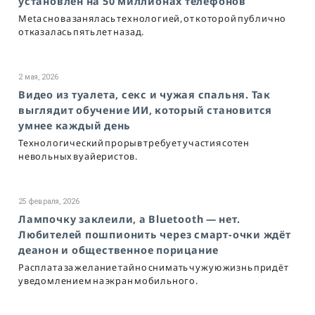
установлен на 50 миллионах телефонов
Meta снова занялась технологией, от которой публично
отказалась пять лет назад.
2 мая, 2026
Видео из туалета, секс и чужая спальня. Так
выглядит обучение ИИ, который становится
умнее каждый день
Технологический прорыв требует участия сотен
невольных вуайеристов.
25 февраля, 2026
Лампочку заклеили, а Bluetooth — нет.
Любителей пошпионить через смарт-очки ждёт
деанон и общественное порицание
Расплата за желание тайно снимать чужую жизнь придёт
уведомлением на экран мобильного.