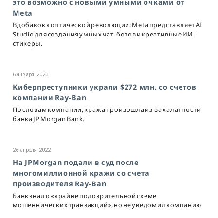
это возможно с новыми умными очками от
Meta
Вдобавок к оптической революции: Meta представляет AI
Studio для создания умных чат-ботов и креативные ИИ-
стикеры.
6 января, 2023
Киберпреступники украли $272 млн. со счетов
компании Ray-Ban
По словам компании, кража произошла из-за халатности
банка JP Morgan Bank.
26 апреля, 2022
На JPMorgan подали в суд после
многомиллионной кражи со счета
производителя Ray-Ban
Банк знал о «крайне подозрительной схеме
мошеннических транзакций», но не уведомил компанию