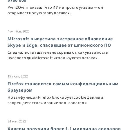
$700 000
Pwn2Own показал, что ИИ не просто уязвим — он
открывает новую главу в атаках.
4 октября, 2023
Microsoft выпустила экстренное обновление
Skype и Edge, спасающее от шпионского ПО
Специалисты тщательно скрывают, как уязвимости
нулевого дня Microsoft используются в атаках.
15 июня, 2022
Firefox становится самым конфиденциальным
браузером
Новая функция Firefox блокирует cookie файлы и
запрещает отслеживание пользователя
24 мая, 2022
Хакеры получили более 1.1 миллиона долларов