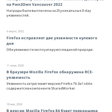
на Pwn2Own Vancouver 2022
Награды были выплачены за 25 уникальных 0-day
уязвимостей.
6 марта, 2022
Firefox исправляет две уязвимости нулевого
дня
Обе уязвимости эксплуатируются в дикой природе.
11 июня, 2020
В браузере Mozilla Firefox обнаружена RCE-
уязвимость
Уязвимость затрагивает версию Firefox 76.0a1 x64 и
содержится в компоненте SharedWorker.
18 мая, 2020
В версии Mozilla Firefox 84 будет прекращена