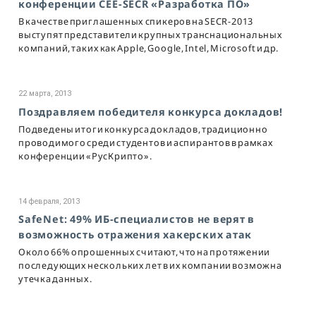
конференции CEE-SECR «Разработка ПО»
В качестве приглашенных спикеров на SECR-2013
выступят представители крупных транснациональных
компаний, таких как Apple, Google, Intel, Microsoft и др.
22 марта, 2013
Поздравляем победителя конкурса докладов!
Подведены итоги конкурса докладов, традиционно
проводимого среди студентов и аспирантов в рамках
конференции «РусКрипто».
14 февраля, 2013
SafeNet: 49% ИБ-специалистов не верят в
возможность отражения хакерских атак
Около 66% опрошенных считают, что на протяжении
последующих нескольких лет в их компании возможна
утечка данных.