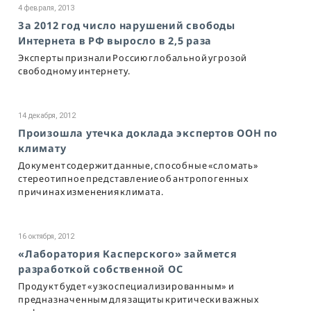
4 февраля, 2013
За 2012 год число нарушений свободы
Интернета в РФ выросло в 2,5 раза
Эксперты признали Россию глобальной угрозой
свободному интернету.
14 декабря, 2012
Произошла утечка доклада экспертов ООН по
климату
Документ содержит данные, способные «сломать»
стереотипное представление об антропогенных
причинах изменения климата.
16 октября, 2012
«Лаборатория Касперского» займется
разработкой собственной ОС
Продукт будет «узкоспециализированным» и
предназначенным для защиты критически важных