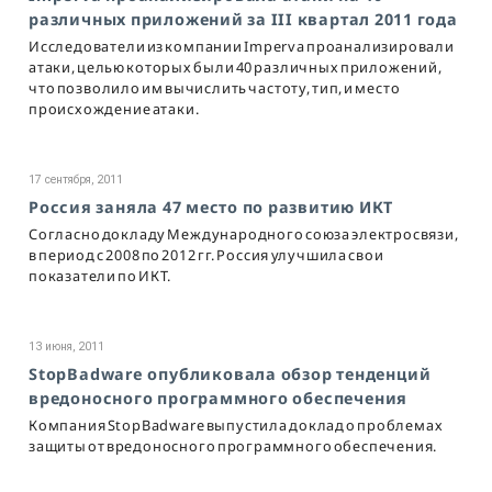
различных приложений за III квартал 2011 года
Исследователи из компании Imperva проанализировали
атаки, целью которых были 40 различных приложений,
что позволило им вычислить частоту, тип, и место
происхождение атаки.
17 сентября, 2011
Россия заняла 47 место по развитию ИКТ
Согласно докладу Международного союза электросвязи,
в период с 2008 по 2012 гг. Россия улучшила свои
показатели по ИКТ.
13 июня, 2011
StopBadware опубликовала обзор тенденций
вредоносного программного обеспечения
Компания StopBadware выпустила доклад о проблемах
защиты от вредоносного программного обеспечения.