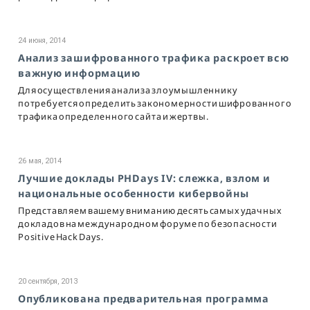
24 июня, 2014
Анализ зашифрованного трафика раскроет всю
важную информацию
Для осуществления анализа злоумышленнику
потребуется определить закономерности шифрованного
трафика определенного сайта и жертвы.
26 мая, 2014
Лучшие доклады PHDays IV: слежка, взлом и
национальные особенности кибервойны
Представляем вашему вниманию десять самых удачных
докладов на международном форуме по безопасности
Positive Hack Days.
20 сентября, 2013
Опубликована предварительная программа