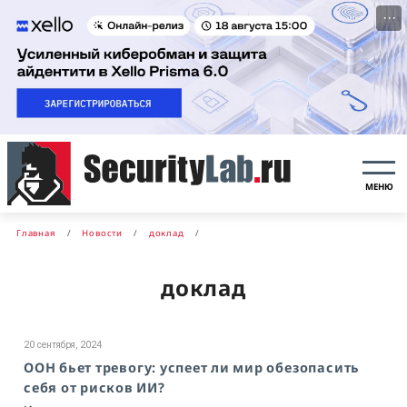
···
МЕНЮ
Главная
Новости
доклад
доклад
20 сентября, 2024
ООН бьет тревогу: успеет ли мир обезопасить
себя от рисков ИИ?