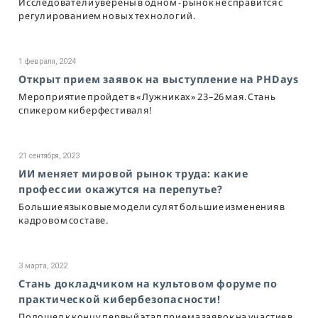
Исследователи уверены в одном - рынок не справится с
регулированием новых технологий.
1 февраля, 2024
Открыт прием заявок на выступление на PHDays
Мероприятие пройдет в «Лужниках» 23–26 мая. Стань
спикером киберфестиваля!
21 сентября, 2023
ИИ меняет мировой рынок труда: какие
профессии окажутся на перепутье?
Большие языковые модели сулят большие изменения в
кадровом составе.
3 марта, 2022
Стань докладчиком на культовом форуме по
практической кибербезопасности!
Подошел к концу первый этап приема заявок на участие в