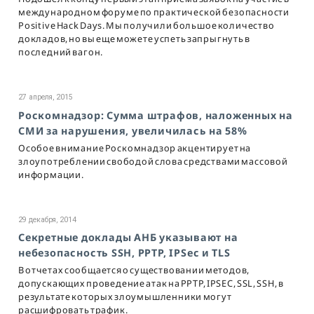
международном форуме по практической безопасности
Positive Hack Days. Мы получили большое количество
докладов, но вы еще можете успеть запрыгнуть в
последний вагон.
27 апреля, 2015
Роскомнадзор: Сумма штрафов, наложенных на
СМИ за нарушения, увеличилась на 58%
Особое внимание Роскомнадзор акцентирует на
злоупотреблении свободой слова средствами массовой
информации.
29 декабря, 2014
Секретные доклады АНБ указывают на
небезопасность SSH, PPTP, IPSec и TLS
В отчетах сообщается о существовании методов,
допускающих проведение атак на PPTP, IPSEC, SSL, SSH, в
результате которых злоумышленники могут
расшифровать трафик.