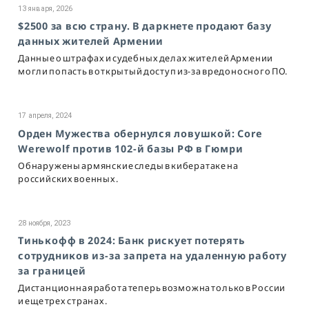
13 января, 2026
$2500 за всю страну. В даркнете продают базу
данных жителей Армении
Данные о штрафах и судебных делах жителей Армении
могли попасть в открытый доступ из-за вредоносного ПО.
17 апреля, 2024
Орден Мужества обернулся ловушкой: Core
Werewolf против 102-й базы РФ в Гюмри
Обнаружены армянские следы в кибератаке на
российских военных.
28 ноября, 2023
Тинькофф в 2024: Банк рискует потерять
сотрудников из-за запрета на удаленную работу
за границей
Дистанционная работа теперь возможна только в России
и еще трех странах.