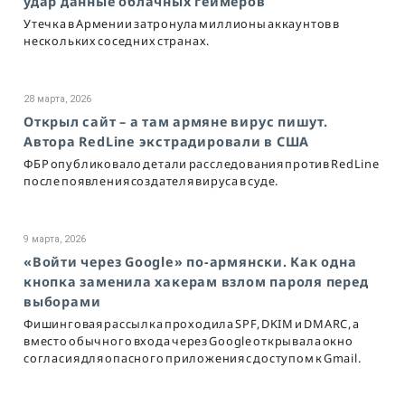
удар данные облачных геймеров
Утечка в Армении затронула миллионы аккаунтов в
нескольких соседних странах.
28 марта, 2026
Открыл сайт – а там армяне вирус пишут.
Автора RedLine экстрадировали в США
ФБР опубликовало детали расследования против RedLine
после появления создателя вируса в суде.
9 марта, 2026
«Войти через Google» по-армянски. Как одна
кнопка заменила хакерам взлом пароля перед
выборами
Фишинговая рассылка проходила SPF, DKIM и DMARC, а
вместо обычного входа через Google открывала окно
согласия для опасного приложения с доступом к Gmail.