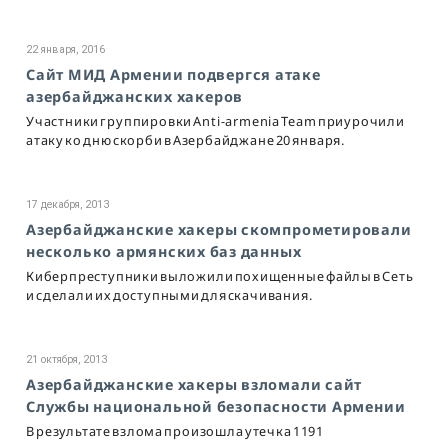
22 января, 2016
Сайт МИД Армении подвергся атаке
азербайджанских хакеров
Участники группировки Anti-armenia Team приурочили
атаку ко дню скорби в Азербайджане 20 января.
17 декабря, 2013
Азербайджанские хакеры скомпрометировали
несколько армянских баз данных
Киберпреступники выложили похищенные файлы в Сеть
и сделали их доступными для скачивания.
21 октября, 2013
Азербайджанские хакеры взломали сайт
Службы национальной безопасности Армении
В результате взлома произошла утечка 1191