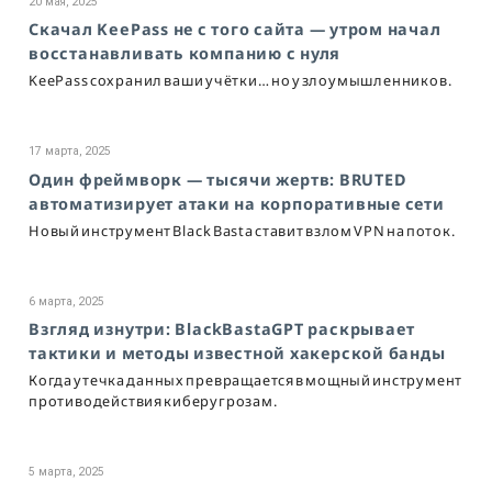
20 мая, 2025
Скачал KeePass не с того сайта — утром начал
восстанавливать компанию с нуля
KeePass сохранил ваши учётки… но у злоумышленников.
17 марта, 2025
Один фреймворк — тысячи жертв: BRUTED
автоматизирует атаки на корпоративные сети
Новый инструмент Black Basta ставит взлом VPN на поток.
6 марта, 2025
Взгляд изнутри: BlackBastaGPT раскрывает
тактики и методы известной хакерской банды
Когда утечка данных превращается в мощный инструмент
противодействия киберугрозам.
5 марта, 2025