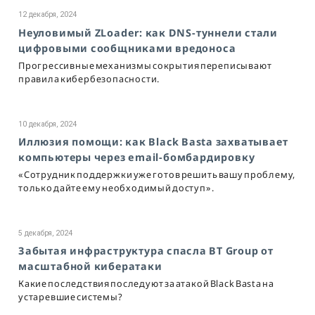
12 декабря, 2024
Неуловимый ZLoader: как DNS-туннели стали
цифровыми сообщниками вредоноса
Прогрессивные механизмы сокрытия переписывают
правила кибербезопасности.
10 декабря, 2024
Иллюзия помощи: как Black Basta захватывает
компьютеры через email-бомбардировку
«Сотрудник поддержки уже готов решить вашу проблему,
только дайте ему необходимый доступ».
5 декабря, 2024
Забытая инфраструктура спасла BT Group от
масштабной кибератаки
Какие последствия последуют за атакой Black Basta на
устаревшие системы?