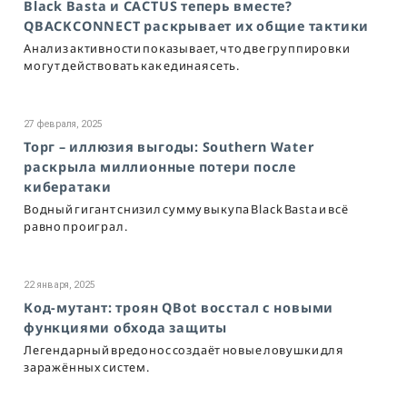
Black Basta и CACTUS теперь вместе?
QBACKCONNECT раскрывает их общие тактики
Анализ активности показывает, что две группировки
могут действовать как единая сеть.
27 февраля, 2025
Торг – иллюзия выгоды: Southern Water
раскрыла миллионные потери после
кибератаки
Водный гигант снизил сумму выкупа Black Basta и всё
равно проиграл.
22 января, 2025
Код-мутант: троян QBot восстал с новыми
функциями обхода защиты
Легендарный вредонос создаёт новые ловушки для
заражённых систем.