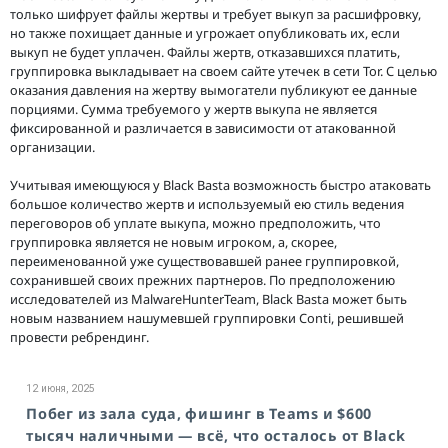
только шифрует файлы жертвы и требует выкуп за расшифровку,
но также похищает данные и угрожает опубликовать их, если
выкуп не будет уплачен. Файлы жертв, отказавшихся платить,
группировка выкладывает на своем сайте утечек в сети Tor. С целью
оказания давления на жертву вымогатели публикуют ее данные
порциями. Сумма требуемого у жертв выкупа не является
фиксированной и различается в зависимости от атакованной
организации.
Учитывая имеющуюся у Black Basta возможность быстро атаковать
большое количество жертв и используемый ею стиль ведения
переговоров об уплате выкупа, можно предположить, что
группировка является не новым игроком, а, скорее,
переименованной уже существовавшей ранее группировкой,
сохранившей своих прежних партнеров. По предположению
исследователей из MalwareHunterTeam, Black Basta может быть
новым названием нашумевшей группировки Conti, решившей
провести ребрендинг.
12 июня, 2025
Побег из зала суда, фишинг в Teams и $600
тысяч наличными — всё, что осталось от Black