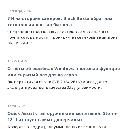
3 сентября, 2024
ИИ на стороне хакеров: Black Basta обратила
технологии против бизнеса
Специалисты рассказали о тактиках самых опасных
групп, которые могут проникнуть в сети компании, пока
вы не видите.
13 июня, 2024
Отчёты об ошибках Windows: полезная функция
или скрытый лаз для хакеров
Эксперты считают, что CVE-2024-26169 могла долго
эксплуатироваться в качестве 0day-уязвимости.
16 мая, 2024
Quick Assist стал оружием вымогателей: Storm-
1811 атакует самых доверчивых
Атакуя всех подряд, злоумышленники используют