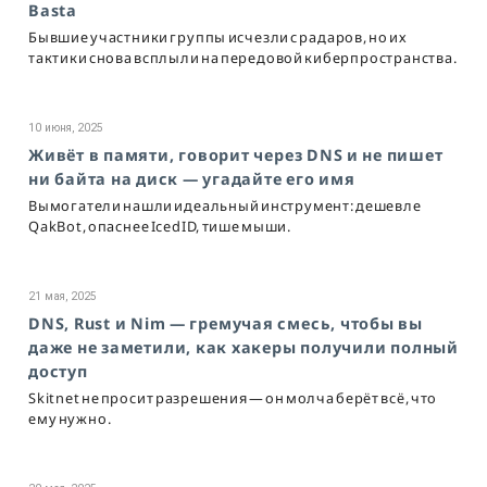
Basta
Бывшие участники группы исчезли с радаров, но их
тактики снова всплыли на передовой киберпространства.
10 июня, 2025
Живёт в памяти, говорит через DNS и не пишет
ни байта на диск — угадайте его имя
Вымогатели нашли идеальный инструмент: дешевле
QakBot, опаснее IcedID, тише мыши.
21 мая, 2025
DNS, Rust и Nim — гремучая смесь, чтобы вы
даже не заметили, как хакеры получили полный
доступ
Skitnet не просит разрешения — он молча берёт всё, что
ему нужно.