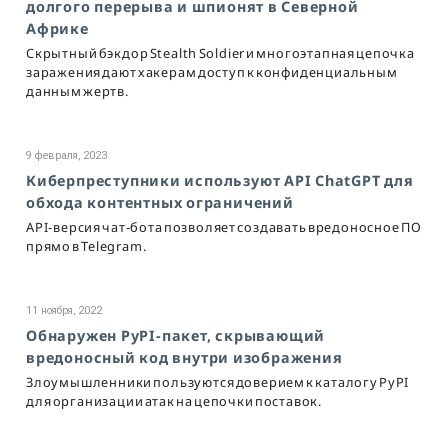
долгого перерыва и шпионят в Северной
Африке
Скрытный бэкдор Stealth Soldier и многоэтапная цепочка
заражения дают хакерам доступ к конфиденциальным
данным жертв.
9 февраля, 2023
Киберпреступники используют API ChatGPT для
обхода контентных ограничений
API-версия чат-бота позволяет создавать вредоносное ПО
прямо в Telegram.
11 ноября, 2022
Обнаружен PyPI-пакет, скрывающий
вредоносный код внутри изображения
Злоумышленники пользуются доверием к каталогу PyPI
для организации атак на цепочки поставок.