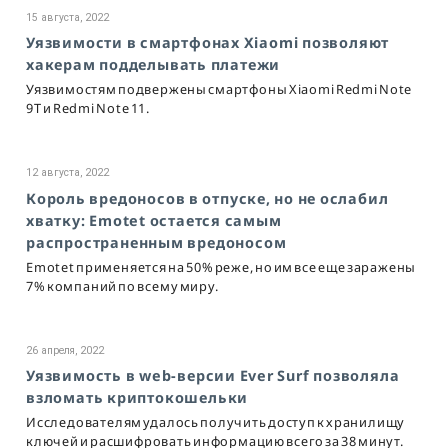
15 августа, 2022
Уязвимости в смартфонах Xiaomi позволяют
хакерам подделывать платежи
Уязвимостям подвержены смартфоны Xiaomi Redmi Note
9T и Redmi Note 11.
12 августа, 2022
Король вредоносов в отпуске, но не ослабил
хватку: Emotet остается самым
распространенным вредоносом
Emotet применяется на 50% реже, но им все еще заражены
7% компаний по всему миру.
26 апреля, 2022
Уязвимость в web-версии Ever Surf позволяла
взломать криптокошельки
Исследователям удалось получить доступ к хранилищу
ключей и расшифровать информацию всего за 38 минут.