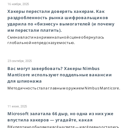
16 ноября, 2025
Хакеры перестали доверять хакерам. Как
раздробленность рынка шифровальщиков
ударила по «бизнесу» вымогателей (и почему
им перестали платить).
Смена власти на криминальной сцене обернулась
глобальной непредсказуемостью.
23 сентября, 2025
Вас могут завербовать? Хакеры Nimbus
Manticore используют поддельные вакансии
для шпионажа
Методичность стала главным оружием Nimbus Manticore.
11 июня, 2025
Microsoft залатала 66 дыр, но одна из них уже
впустила хакеров — угадайте, какая
В Купертино обновили всё на свете — и всё равно остались