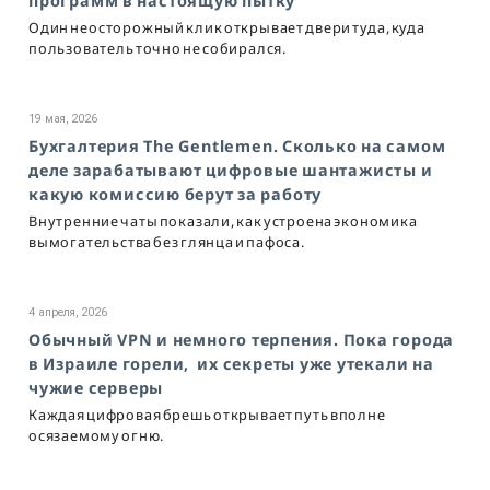
программ в настоящую пытку
Один неосторожный клик открывает двери туда, куда
пользователь точно не собирался.
19 мая, 2026
Бухгалтерия The Gentlemen. Сколько на самом
деле зарабатывают цифровые шантажисты и
какую комиссию берут за работу
Внутренние чаты показали, как устроена экономика
вымогательства без глянца и пафоса.
4 апреля, 2026
Обычный VPN и немного терпения. Пока города
в Израиле горели, их секреты уже утекали на
чужие серверы
Каждая цифровая брешь открывает путь вполне
осязаемому огню.