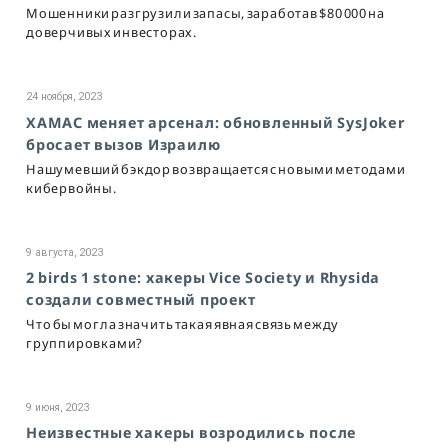
Мошенники разгрузили запасы, заработав $80 000 на
доверчивых инвесторах.
24 ноября, 2023
ХАМАС меняет арсенал: обновленный SysJoker
бросает вызов Израилю
Нашумевший бэкдор возвращается с новыми методами
кибервойны.
9 августа, 2023
2 birds 1 stone: хакеры Vice Society и Rhysida
создали совместный проект
Что бы могла значить такая явная связь между
группировками?
9 июня, 2023
Неизвестные хакеры возродились после