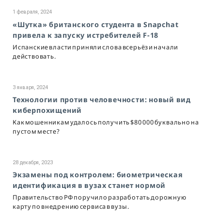
1 февраля, 2024
«Шутка» британского студента в Snapchat
привела к запуску истребителей F-18
Испанские власти приняли слова всерьёз и начали
действовать.
3 января, 2024
Технологии против человечности: новый вид
киберпохищений
Как мошенникам удалось получить $80 000 буквально на
пустом месте?
28 декабря, 2023
Экзамены под контролем: биометрическая
идентификация в вузах станет нормой
Правительство РФ поручило разработать дорожную
карту по внедрению сервиса в вузы.