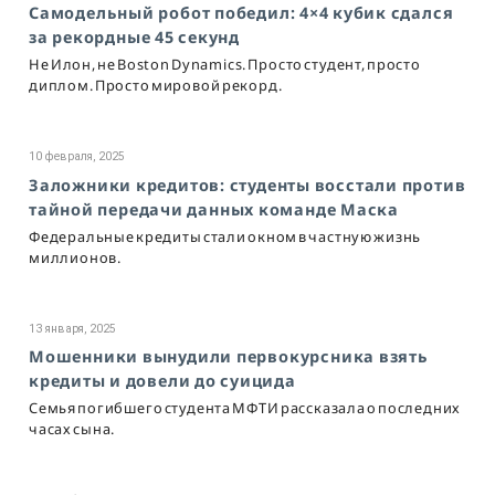
Самодельный робот победил: 4×4 кубик сдался
за рекордные 45 секунд
Не Илон, не Boston Dynamics. Просто студент, просто
диплом. Просто мировой рекорд.
10 февраля, 2025
Заложники кредитов: студенты восстали против
тайной передачи данных команде Маска
Федеральные кредиты стали окном в частную жизнь
миллионов.
13 января, 2025
Мошенники вынудили первокурсника взять
кредиты и довели до суицида
Семья погибшего студента МФТИ рассказала о последних
часах сына.