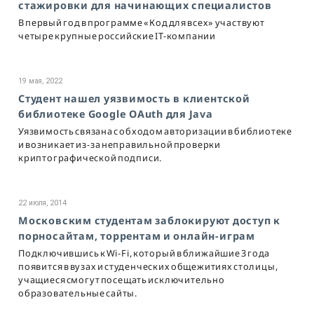
стажировки для начинающих специалистов
В первый год в программе «Код для всех» участвуют
четыре крупные российские IT-компании
19 мая, 2022
Студент нашел уязвимость в клиентской
библиотеке Google OAuth для Java
Уязвимость связана с обходом авторизации в библиотеке
и возникает из-за неправильной проверки
криптографической подписи.
22 июля, 2014
Московским студентам заблокируют доступ к
порносайтам, торрентам и онлайн-играм
Подключившись к Wi-Fi, который в ближайшие 3 года
появится в вузах и студенческих общежитиях столицы,
учащиеся смогут посещать исключительно
образовательные сайты.