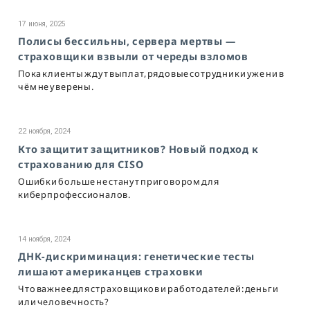
17 июня, 2025
Полисы бессильны, сервера мертвы —
страховщики взвыли от череды взломов
Пока клиенты ждут выплат, рядовые сотрудники уже ни в
чём не уверены.
22 ноября, 2024
Кто защитит защитников? Новый подход к
страхованию для CISO
Ошибки больше не станут приговором для
киберпрофессионалов.
14 ноября, 2024
ДНК-дискриминация: генетические тесты
лишают американцев страховки
Что важнее для страховщиков и работодателей: деньги
или человечность?