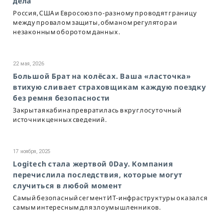
дела
Россия, США и Евросоюз по-разному проводят границу
между провалом защиты, обманом регулятора и
незаконным оборотом данных.
22 мая, 2026
Большой Брат на колёсах. Ваша «ласточка»
втихую сливает страховщикам каждую поездку
без ремня безопасности
Закрытая кабина превратилась в круглосуточный
источник ценных сведений.
17 ноября, 2025
Logitech стала жертвой 0Day. Компания
перечислила последствия, которые могут
случиться в любой момент
Самый безопасный сегмент ИТ-инфраструктуры оказался
самым интересным для злоумышленников.