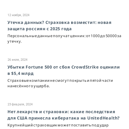
12 ноября, 2024
Утечка данных? Страховка возместит: новая
защита россиян с 2025 года
Персональные данные получат ценник: от 1000 до 50000 за
утечку.
26 июля, 2024
Убытки Fortune 500 от сбоя CrowdStrike оценили
в $5,4 млрд
Страховые компании не смогут покрыть и пятой части
нанесённого ущерба.
23 февраля, 2024
Нет лекарств и страховки: какие последствия
для США принесла кибератака на UnitedHealth?
Крупнейший страховщик может поставить под удар