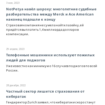
3 мая, 2023
NotPetya навёл шороху: многолетние судебные
разбирательства между Merck и Ace American
наконец подошли к концу
Страховая компания не сумела найти лазейку, ей
придётся выплатить 1,4 миллиарда долларов
компенсации.
29 апреля, 2023
Телефонные мошенники используют пожилых
людей для поджогов
Уже известно как минимум о 16 случаев поджогов по всей
России.
28 декабря, 2022
Частный сектор лишится страхования от
кибератак
Гендиректор Zurich заявил, что кибератаки скоро станут