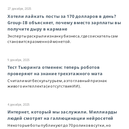
27 декабря, 2025
Хотели лайкать посты за 170 долларов в день?
Group-IB объясняет, почему вместо зарплаты вы
получите дыру в кармане
Эксперты раскрыли изнанку бизнеса, где соискатель сам
становится разменной монетой.
9 декабря, 2025
Тест Тьюринга отменен: теперь роботов
проверяют на знание трехэтажного мата
Считали мат бескультурьем, а это главный признак
живого интеллекта (и отсутствия ИИ).
4 декабря, 2025
Интернет, который мы заслужили. Миллиарды
людей смотрят на галлюцинации нейросетей
Некоторые боты публикуют до 70 роликов в сутки, но