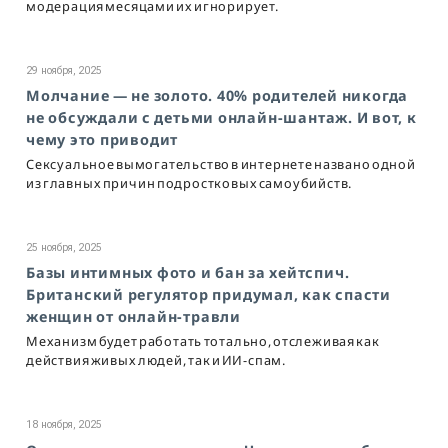
модерация месяцами их игнорирует.
29 ноября, 2025
Молчание — не золото. 40% родителей никогда
не обсуждали с детьми онлайн-шантаж. И вот, к
чему это приводит
Сексуальное вымогательство в интернете названо одной
из главных причин подростковых самоубийств.
25 ноября, 2025
Базы интимных фото и бан за хейтспич.
Британский регулятор придумал, как спасти
женщин от онлайн-травли
Механизм будет работать тотально, отслеживая как
действия живых людей, так и ИИ-спам.
18 ноября, 2025