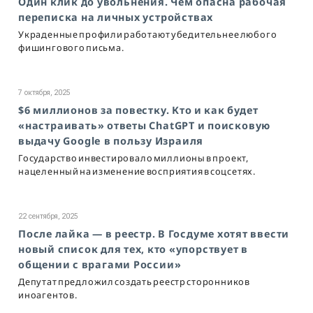
Один клик до увольнения. Чем опасна рабочая
переписка на личных устройствах
Украденные профили работают убедительнее любого
фишингового письма.
7 октября, 2025
$6 миллионов за повестку. Кто и как будет
«настраивать» ответы ChatGPT и поисковую
выдачу Google в пользу Израиля
Государство инвестировало миллионы в проект,
нацеленный на изменение восприятия в соцсетях.
22 сентября, 2025
После лайка — в реестр. В Госдуме хотят ввести
новый список для тех, кто «упорствует в
общении с врагами России»
Депутат предложил создать реестр сторонников
иноагентов.