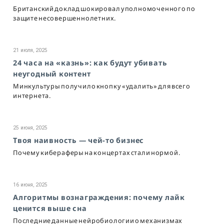
Британский доклад шокировал уполномоченного по
защите несовершеннолетних.
21 июля, 2025
24 часа на «казнь»: как будут убивать
неугодный контент
Минкультуры получило кнопку «удалить» для всего
интернета.
25 июня, 2025
Твоя наивность — чей-то бизнес
Почему кибераферы на концертах стали нормой.
16 июня, 2025
Алгоритмы вознаграждения: почему лайк
ценится выше сна
Последние данные нейробиологии о механизмах