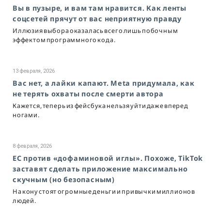
Вы в пузыре, и вам там нравится. Как ленты
соцсетей прячут от вас неприятную правду
Иллюзия выбора оказалась всего лишь побочным
эффектом программного кода.
13 февраля, 2026
Вас нет, а лайки капают. Meta придумала, как
не терять охваты после смерти автора
Кажется, теперь из фейсбука нельзя уйти даже вперед
ногами.
8 февраля, 2026
ЕС против «дофаминовой иглы». Похоже, TikTok
заставят сделать приложение максимально
скучным (но безопасным)
На кону стоят огромные деньги и привычки миллионов
людей.