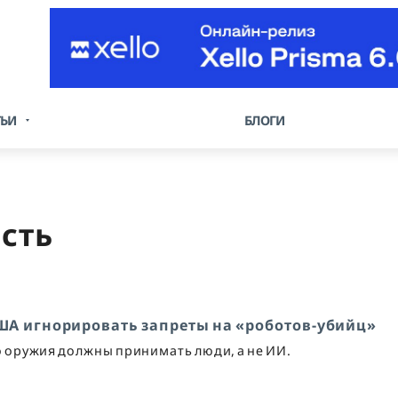
ТЬИ
БЛОГИ
сть
ША игнорировать запреты на «роботов-убийц»
 оружия должны принимать люди, а не ИИ.