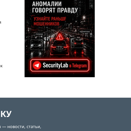
я
 к
ЛКУ
 — новости, статьи,