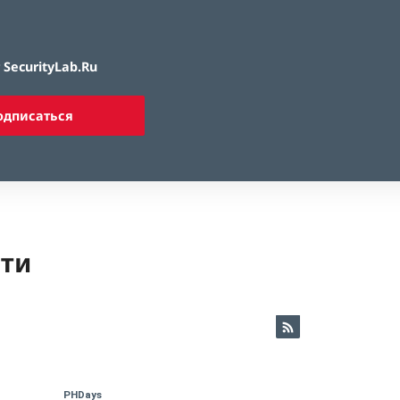
SecurityLab.Ru
одписаться
ети
PHDays