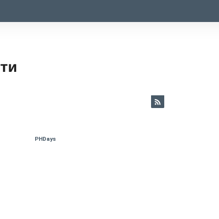
ети
PHDays