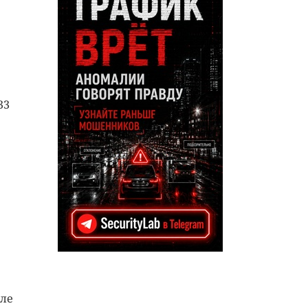
33
оле