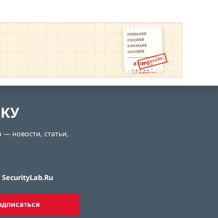
ПИЯВКИ₽₽
ОЗОН₽₽₽
КЛИЗМА₽₽
КАПЛИ₽₽
ОПЛАЧЕНО
ИТОГО:
ТРЕВОГА
ЛКУ
 — новости, статьи,
SecurityLab.Ru
одписаться