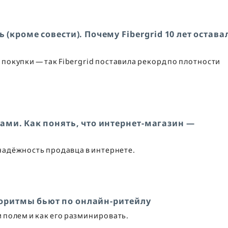
ь (кроме совести). Почему Fibergrid 10 лет остава
 покупки — так Fibergrid поставила рекорд по плотности
ами. Как понять, что интернет-магазин —
надёжность продавца в интернете.
горитмы бьют по онлайн-ритейлу
 полем и как его разминировать.