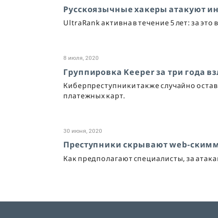
Русскоязычные хакеры атакуют ин
UltraRank активна в течение 5 лет: за эт
8 июля, 2020
Группировка Keeper за три года в
Киберпреступники также случайно остав
платежных карт.
30 июня, 2020
Преступники скрывают web-ским
Как предполагают специалисты, за атака