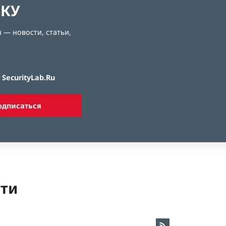
ЛКУ
 — новости, статьи,
SecurityLab.Ru
одписаться
ети