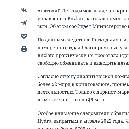
Анатолий Легкодымов, владелец крипт
управлении Bitzlato, которая помогл
млн. Об этом
сообщает
Министерство 
По данным следствия, Легкодымов, из
намеренно создал благоприятные усл
Bitzlato практически не требовала и
свободно обменивать и выводить нез
Согласно
отчету
аналитической компани
более $2 млрд в криптовалюте, приче
деятельностью. Только с даркнет-марк
вымогателей – около $9 млн.
Особое внимание следователи обратил
Hydra,
закрытым в апреле 2022 года
. 
на сумму более $700 млн.