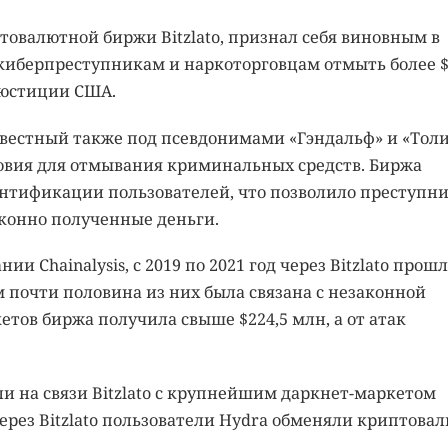
овалютной биржи Bitzlato, признал себя виновным в
а киберпреступникам и наркоторговцам отмыть более 
юстиции США.
вестный также под псевдонимами «Гэндальф» и «Толи
овия для отмывания криминальных средств. Биржа
дентификации пользователей, что позволило преступн
аконно полученные деньги.
и Chainalysis, с 2019 по 2021 год через Bitzlato прош
м почти половина из них была связана с незаконной
етов биржа получила свыше $224,5 млн, а от атак
и на связи Bitzlato с крупнейшим даркнет-маркетом
Через Bitzlato пользователи Hydra обменяли криптова