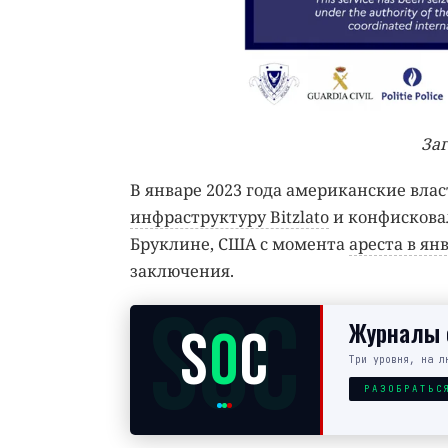
Заг
В январе 2023 года американские вла
инфраструктуру Bitzlato
и конфисковал
Бруклине, США с момента
ареста в ян
заключения.
SOC
Журналы с
S
O
C
Три уровня, на л
РАЗОБРАТЬС