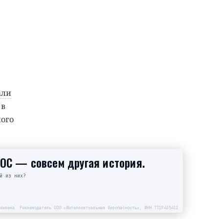
али
 в
ного
SOC — совсем другая история.
й из них?
еклама. Рекламодатель ООО «Интеллектуальная безопасность», ИНН 7719435412