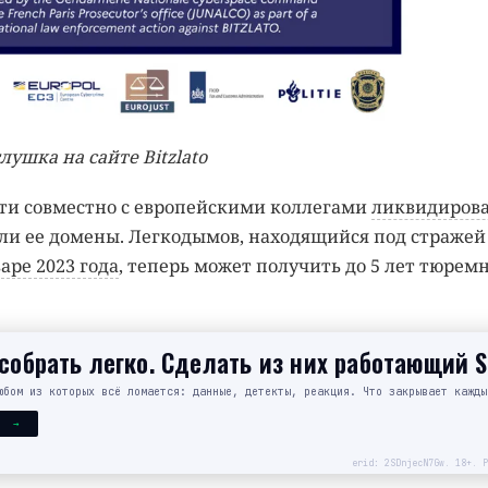
лушка на сайте Bitzlato
сти совместно с европейскими коллегами
ликвидиров
и ее домены. Легкодымов, находящийся под стражей
варе 2023 года
, теперь может получить до 5 лет тюрем
обрать легко. Сделать из них работающий 
юбом из которых всё ломается: данные, детекты, реакция. Что закрывает кажды
Я →
erid: 2SDnjecN7Gw. 18+. Р