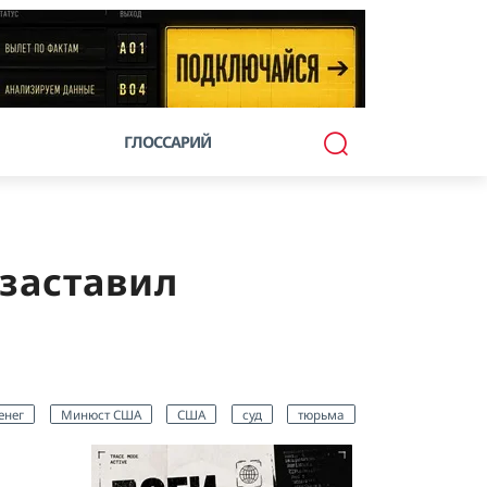
ГЛОССАРИЙ
 заставил
енег
Минюст США
США
суд
тюрьма