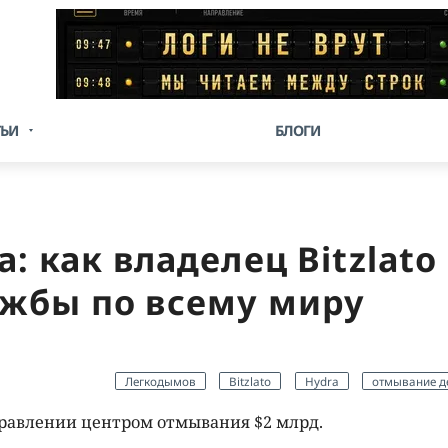
ТЬИ
БЛОГИ
: как владелец Bitzlato
ужбы по всему миру
Легкодымов
Bitzlato
Hydra
отмывание д
равлении центром отмывания $2 млрд.