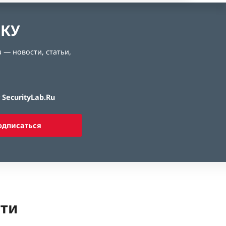
ЛКУ
 — новости, статьи,
SecurityLab.Ru
одписаться
ети