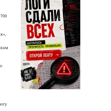
$700
к»,
икам
ло
люту