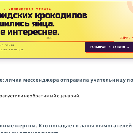
B · ХИМИЧЕСКАЯ УГРОЗА
ридских крокодилов
шились яйца.
е интереснее.
2000
СЕЙЧАС 
ко факты.
РАЗБИРАЮ МЕХАНИЗМ →
ория заговора.
ьме: личка мессенджера отправила учительницу п
 запустили необратимый сценарий.
вные жертвы. Кто попадает в лапы вымогателей