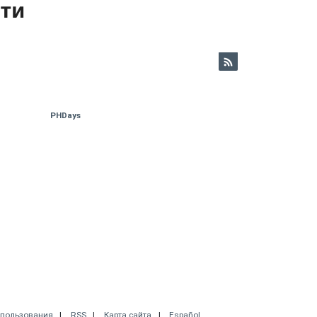
ети
PHDays
спользования
RSS
Карта сайта
Español