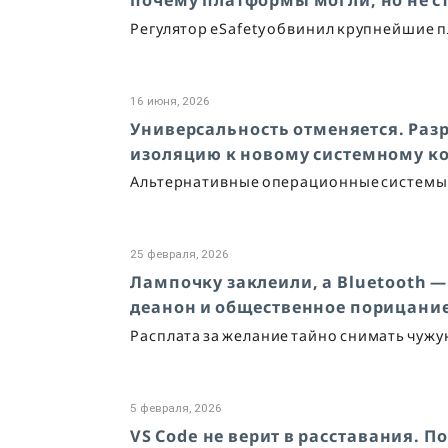
почему платформы могли, но не с
Регулятор eSafety обвинил крупнейшие 
16 июня, 2026
Универсальность отменяется. Раз
изоляцию к новому системному к
Альтернативные операционные системы
25 февраля, 2026
Лампочку заклеили, а Bluetooth —
деанон и общественное порицани
Расплата за желание тайно снимать чуж
5 февраля, 2026
VS Code не верит в расставания. 