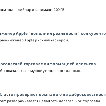
ом подвале Snap и занимают 200 ГБ.
 инженер Apple "дополнил реальность" конкурент
орые инженер Apple рискнул карьерой.
ноголетней торговле информацией клиентов
ы оказались на мушке у продавцов данных.
 Власти проверяют компанию на добросовестност
gram разворачивается целая сеть нелегальной торговли.