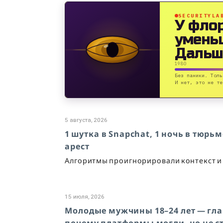
SECURITYLA
У фло
умень
Дальш
1980
Без паники. Толь
И нет, это не те
5 августа, 2026
1 шутка в Snapchat, 1 ночь в тюр
арест
Алгоритмы проигнорировали контекст и
15 июля, 2026
Молодые мужчины 18–24 лет — гла