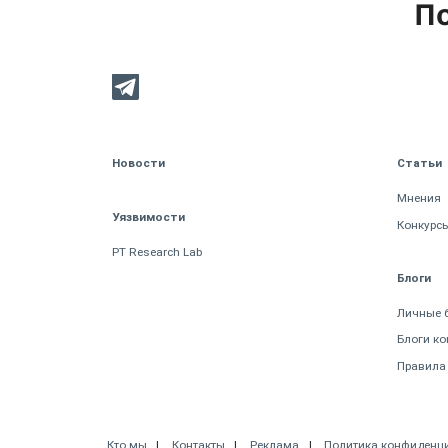
По
Новости
Статьи
Мнения
Уязвимости
Конкурс
PT Research Lab
Блоги
Личные 
Блоги к
Правила
Кто мы
Контакты
Реклама
Политика конфиденц