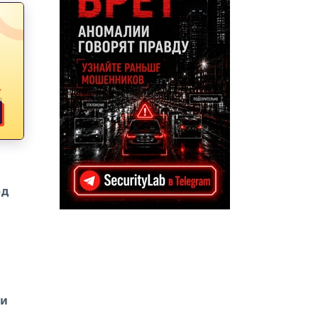
↑
од
 и