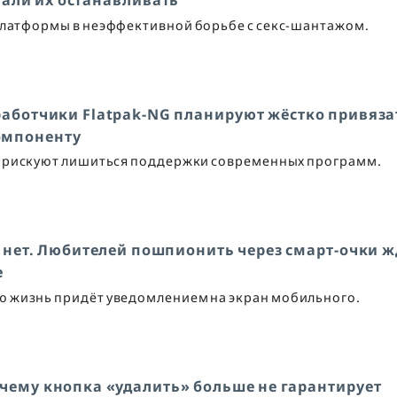
тали их останавливать
платформы в неэффективной борьбе с секс-шантажом.
работчики Flatpak-NG планируют жёстко привяза
омпоненту
 рискуют лишиться поддержки современных программ.
 нет. Любителей пошпионить через смарт-очки ж
е
ую жизнь придёт уведомлением на экран мобильного.
Почему кнопка «удалить» больше не гарантирует