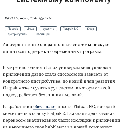
09:32 / 16 июня, 2026
4974
Flatpak
Linux
systemd
Flatpak-NG
Snap
дистрибутивы
изоляция
Альтернативные операционные системы рискуют
лишиться поддержки современных программ.
В мире настольного Linux универсальная упаковка
приложений давно стала способом не зависеть от
конкретного дистрибутива, но новый план развития
Flatpak может сузить круг систем, в которых такой
подход работает без лишних условий.
Разработчики
обсуждают
проект Flatpak-NG, который
может лечь в основу Flatpak 2. Главная идея связана с
переносом значительной части изоляции приложений
из нынешнего слоя bubblewrap в новый компонент