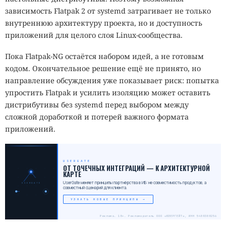
зависимость Flatpak 2 от systemd затрагивает не только
внутреннюю архитектуру проекта, но и доступность
приложений для целого слоя Linux-сообщества.
Пока Flatpak-NG остаётся набором идей, а не готовым
кодом. Окончательное решение ещё не принято, но
направление обсуждения уже показывает риск: попытка
упростить Flatpak и усилить изоляцию может оставить
дистрибутивы без systemd перед выбором между
сложной доработкой и потерей важного формата
приложений.
USERGATE
_
ОТ ТОЧЕЧНЫХ ИНТЕГРАЦИЙ — К АРХИТЕКТУРНОЙ
КАРТЕ
UserGate меняет принципы партнёрства в ИБ: не совместимость продуктов, а
USERGATE
совместный сценарий для клиента.
УЗНАТЬ НОВЫЕ ПРИНЦИПЫ →
Реклама. 18+. Рекламодатель ООО «ЮЗЕРГЕЙТ», ИНН 5408308256