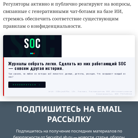
Регуляторы активно и публично реагируют на вопросы,
связанные с генеративными чат-ботами на базе ИИ,
стремясь обеспечить соответствие существующим
SOC
правилам о конфиденциальности.
S
O
C
Журналы собрать легко. Сделать из них работающий SOC
— совсем другая история.
Три уровня, на любом из которых всё ломается: данные, детекты, реакция. Что закрывает каждый из
них?
РАЗОБРАТЬСЯ →
erid: 2SDnjecN7Gw. 18+. Реклама. Рекламодатель ООО «Интеллектуальная
безопасность», ИНН 7719435412
ПОДПИШИТЕСЬ НА EMAIL
РАССЫЛКУ
Подпишитесь на получение последних материалов по
безопасности от SecurityLab.ru — новости, статьи, обзоры