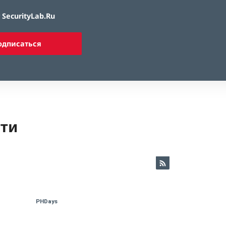
SecurityLab.Ru
одписаться
ети
PHDays