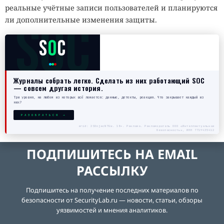
реальные учётные записи пользователей и планируются
SOC
ли дополнительные изменения защиты.
S
O
C
Журналы собрать легко. Сделать из них работающий SOC
— совсем другая история.
Три уровня, на любом из которых всё ломается: данные, детекты, реакция. Что закрывает каждый из
них?
РАЗОБРАТЬСЯ →
erid: 2SDnjecN7Gw. 18+. Реклама. Рекламодатель ООО «Интеллектуальная
безопасность», ИНН 7719435412
ПОДПИШИТЕСЬ НА EMAIL
РАССЫЛКУ
Подпишитесь на получение последних материалов по
безопасности от SecurityLab.ru — новости, статьи, обзоры
уязвимостей и мнения аналитиков.