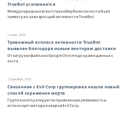
TrueBot усиливается
Международные агентства кибербезопасности бьют
тревогу из-за возросшей активности TrueBot.
5 июня, 2023
Тревожный всплеск активности TrueBot
выявлен благодаря новым векторам доставки
От загрузки файла из Google Chrome до кражи данных с
хоста.
12 декабря, 2022
Связанная с Evil Corp группировка нашла новый
способ заражения жертв
Группа эксплуатирует исправленную уязвимость и
использует методы хакеров Evil Corp.