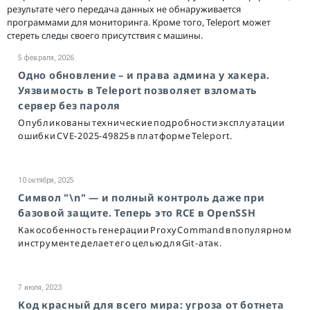
результате чего передача данных не обнаруживается
программами для мониторинга. Кроме того, Teleport может
стереть следы своего присутствия с машины.
5 февраля, 2026
Одно обновление – и права админа у хакера.
Уязвимость в Teleport позволяет взломать
сервер без пароля
Опубликованы технические подробности эксплуатации
ошибки CVE-2025-49825 в платформе Teleport.
10 октября, 2025
Символ "\n" — и полный контроль даже при
базовой защите. Теперь это RCE в OpenSSH
Как особенность генерации ProxyCommand в популярном
инструменте делает его целью для Git-атак.
7 июля, 2023
Код красный для всего мира: угроза от ботнета